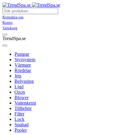
Kontakta oss
Konto
Varukorg
TrendSpa.se
Pumpar
Styrsystem
Värmare
Rördelar
Jets
Belysning
Ljud
Ozon
Blower
Vattenkemi
Tillbehör
Filter
Lock
Spabad
Pooler