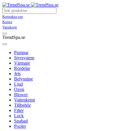
Kontakta oss
Konto
Varukorg
TrendSpa.se
Pumpar
Styrsystem
Värmare
Rördelar
Jets
Belysning
Ljud
Ozon
Blower
Vattenkemi
Tillbehör
Filter
Lock
Spabad
Pooler