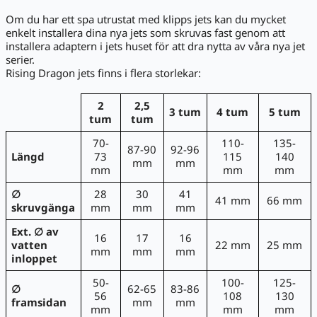
Om du har ett spa utrustat med klipps jets kan du mycket
enkelt installera dina nya jets som skruvas fast genom att
installera adaptern i jets huset för att dra nytta av våra nya jet
serier.
Rising Dragon jets finns i flera storlekar:
2
2,5
3 tum
4 tum
5 tum
tum
tum
70-
110-
135-
87-90
92-96
Längd
73
115
140
mm
mm
mm
mm
mm
∅
28
30
41
41 mm
66 mm
skruvgänga
mm
mm
mm
Ext. ∅ av
16
17
16
vatten
22 mm
25 mm
mm
mm
mm
inloppet
50-
100-
125-
∅
62-65
83-86
56
108
130
framsidan
mm
mm
mm
mm
mm