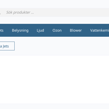
ets
Belysning
Ljud
Ozon
Blower
Vattenkem
a Jets