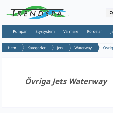
Pumpar
Styrsystem
Värmare
Rördelar
J
Hem
Kategorier
Jets
Waterway
Övrig
Övriga Jets Waterway