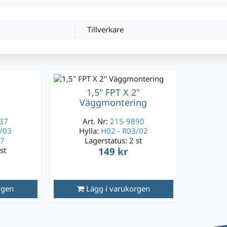
Tillverkare
1,5" FPT X 2"
Väggmontering
37
Art. Nr:
215-9890
/03
Hylla:
H02 - R03/02
37
Lagerstatus:
2 st
st
149 kr
rgen
Lägg i varukorgen