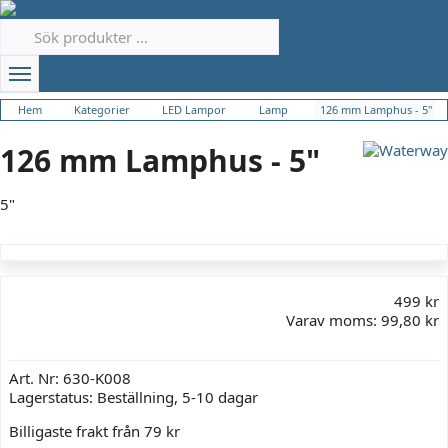
Hem
Kategorier
LED Lampor
Lamp
126 mm Lamphus - 5"
126 mm Lamphus - 5"
5"
499 kr
Varav moms:
99,80 kr
Art. Nr:
630-K008
Lagerstatus:
Beställning, 5-10 dagar
Billigaste frakt från 79 kr