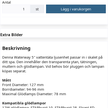
Antal
st
Lägg i varukorgen
Extra Bilder
Beskrivning
Denna Waterway 5" vattentäta ljusenhet passar in i skalet på
ditt spa. Den innehåller den transparenta ytan, tätningen,
muttern och glödlampan. Vid behov bör pluggen och lampan
köpas separat.
Mått
Front Diameter: 127 mm
Borrdiameter: 94-96 mm
Maximal Glödlamps Diameter: 78 mm
Kompatibla glödlampor
12W glödlampa, STARburst 10, STARburst 28, SloanLED