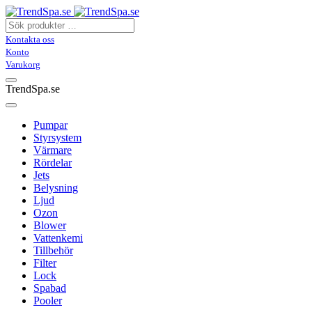
Kontakta oss
Konto
Varukorg
TrendSpa.se
Pumpar
Styrsystem
Värmare
Rördelar
Jets
Belysning
Ljud
Ozon
Blower
Vattenkemi
Tillbehör
Filter
Lock
Spabad
Pooler