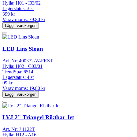
Hylla:
H01 - I03/02
Lagerstatus:
3 st
399 kr
Varav moms:
79,80 kr
Lägg i varukorgen
LED Lins Sloan
Art. Nr:
400372-W-FRST
Hylla:
H02 - C03/01
TrendSpa:
6514
Lagerstatus:
4 st
99 kr
Varav moms:
19,80 kr
Lägg i varukorgen
LVJ 2" Triangel Riktbar Jet
Art. Nr:
J-1122T
Hylla:
H12 - A16