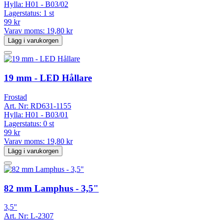
Hylla:
H01 - B03/02
Lagerstatus:
1 st
99 kr
Varav moms:
19,80 kr
Lägg i varukorgen
19 mm - LED Hållare
Frostad
Art. Nr:
RD631-1155
Hylla:
H01 - B03/01
Lagerstatus:
0 st
99 kr
Varav moms:
19,80 kr
Lägg i varukorgen
82 mm Lamphus - 3,5"
3,5"
Art. Nr:
L-2307