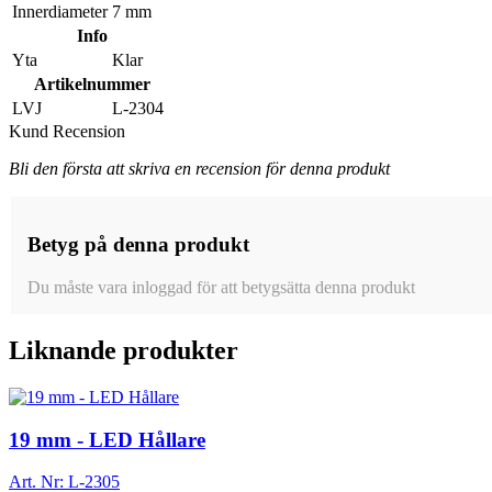
Innerdiameter
7 mm
Info
Yta
Klar
Artikelnummer
LVJ
L-2304
Kund Recension
Bli den första att skriva en recension för denna produkt
Betyg på denna produkt
Du måste vara inloggad för att betygsätta denna produkt
Liknande produkter
19 mm - LED Hållare
Art. Nr:
L-2305