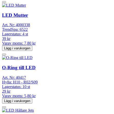
LED Mutter
Art. Nr:
4000338
TrendSpa:
6522
Lagerstatus:
4 st
39 kr
Varav moms:
7,80 kr
Lägg i varukorgen
O-Ring till LED
Art. Nr:
40417
Hylla:
H10 - R02/S09
Lagerstatus:
10 st
29 kr
Varav moms:
5,80 kr
Lägg i varukorgen