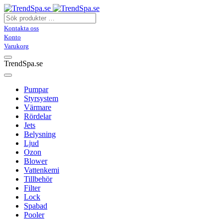
Kontakta oss
Konto
Varukorg
TrendSpa.se
Pumpar
Styrsystem
Värmare
Rördelar
Jets
Belysning
Ljud
Ozon
Blower
Vattenkemi
Tillbehör
Filter
Lock
Spabad
Pooler