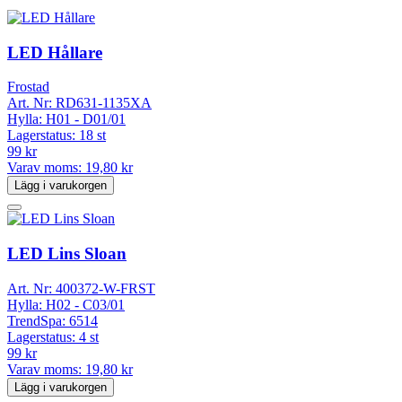
LED Hållare
Frostad
Art. Nr:
RD631-1135XA
Hylla:
H01 - D01/01
Lagerstatus:
18 st
99 kr
Varav moms:
19,80 kr
Lägg i varukorgen
LED Lins Sloan
Art. Nr:
400372-W-FRST
Hylla:
H02 - C03/01
TrendSpa:
6514
Lagerstatus:
4 st
99 kr
Varav moms:
19,80 kr
Lägg i varukorgen