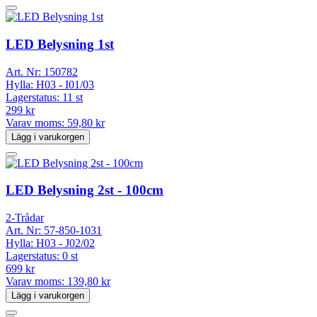
LED Belysning 1st
Art. Nr:
150782
Hylla:
H03 - I01/03
Lagerstatus:
11 st
299 kr
Varav moms:
59,80 kr
Lägg i varukorgen
LED Belysning 2st - 100cm
2-Trådar
Art. Nr:
57-850-1031
Hylla:
H03 - J02/02
Lagerstatus:
0 st
699 kr
Varav moms:
139,80 kr
Lägg i varukorgen