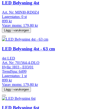
LED Belysning 4st
Art. Nr:
MINI0-RD0Z4
Lagerstatus:
0 st
899 kr
Varav moms:
179,80 kr
Lägg i varukorgen
LED Belysning 4st - 63 cm
4st LED
Art. Nr:
701564-4-DLO
Hylla:
H03 - E03/01
TrendSpa:
6499
Lagerstatus:
1 st
899 kr
Varav moms:
179,80 kr
Lägg i varukorgen
LED Belysning 6st