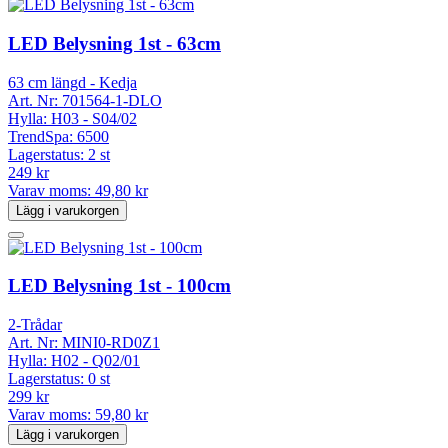
LED Belysning 1st - 63cm
63 cm längd - Kedja
Art. Nr:
701564-1-DLO
Hylla:
H03 - S04/02
TrendSpa:
6500
Lagerstatus:
2 st
249 kr
Varav moms:
49,80 kr
Lägg i varukorgen
LED Belysning 1st - 100cm
2-Trådar
Art. Nr:
MINI0-RD0Z1
Hylla:
H02 - Q02/01
Lagerstatus:
0 st
299 kr
Varav moms:
59,80 kr
Lägg i varukorgen