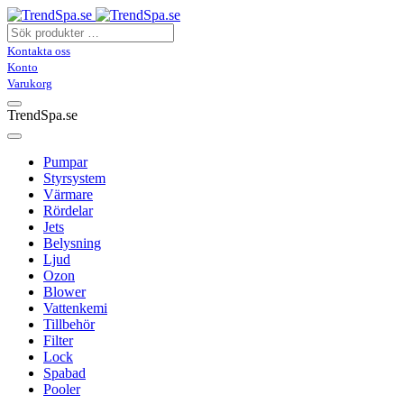
Kontakta oss
Konto
Varukorg
TrendSpa.se
Pumpar
Styrsystem
Värmare
Rördelar
Jets
Belysning
Ljud
Ozon
Blower
Vattenkemi
Tillbehör
Filter
Lock
Spabad
Pooler