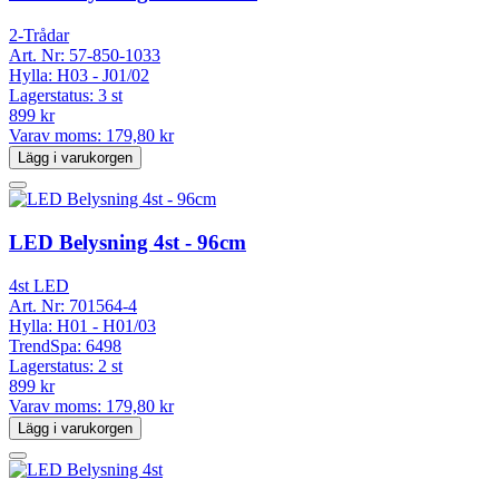
2-Trådar
Art. Nr:
57-850-1033
Hylla:
H03 - J01/02
Lagerstatus:
3 st
899 kr
Varav moms:
179,80 kr
Lägg i varukorgen
LED Belysning 4st - 96cm
4st LED
Art. Nr:
701564-4
Hylla:
H01 - H01/03
TrendSpa:
6498
Lagerstatus:
2 st
899 kr
Varav moms:
179,80 kr
Lägg i varukorgen