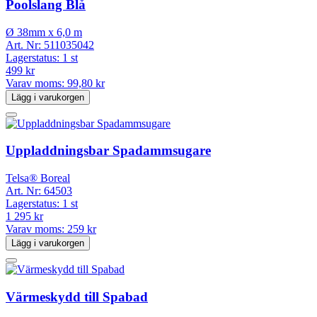
Poolslang Blå
Ø 38mm x 6,0 m
Art. Nr:
511035042
Lagerstatus:
1 st
499 kr
Varav moms:
99,80 kr
Lägg i varukorgen
Uppladdningsbar Spadammsugare
Telsa® Boreal
Art. Nr:
64503
Lagerstatus:
1 st
1 295 kr
Varav moms:
259 kr
Lägg i varukorgen
Värmeskydd till Spabad