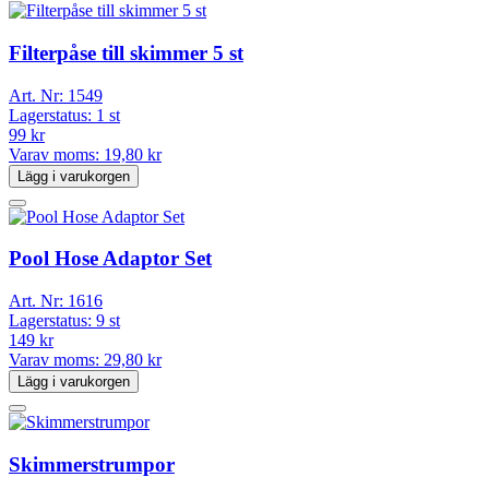
Filterpåse till skimmer 5 st
Art. Nr:
1549
Lagerstatus:
1 st
99 kr
Varav moms:
19,80 kr
Lägg i varukorgen
Pool Hose Adaptor Set
Art. Nr:
1616
Lagerstatus:
9 st
149 kr
Varav moms:
29,80 kr
Lägg i varukorgen
Skimmerstrumpor