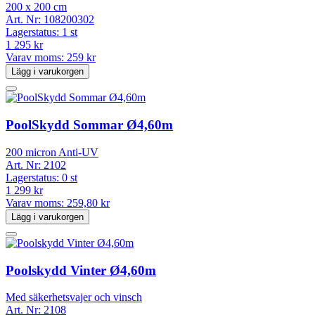
200 x 200 cm
Art. Nr:
108200302
Lagerstatus:
1 st
1 295 kr
Varav moms:
259 kr
Lägg i varukorgen
PoolSkydd Sommar Ø4,60m
200 micron Anti-UV
Art. Nr:
2102
Lagerstatus:
0 st
1 299 kr
Varav moms:
259,80 kr
Lägg i varukorgen
Poolskydd Vinter Ø4,60m
Med säkerhetsvajer och vinsch
Art. Nr:
2108