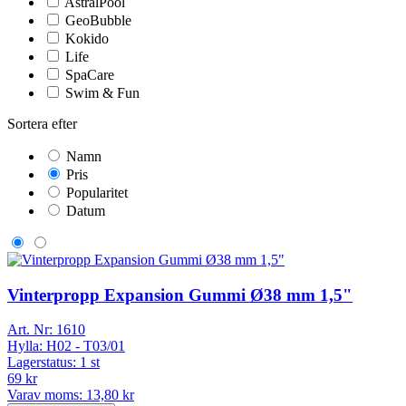
AstralPool
GeoBubble
Kokido
Life
SpaCare
Swim & Fun
Sortera efter
Namn
Pris
Popularitet
Datum
Vinterpropp Expansion Gummi Ø38 mm 1,5"
Art. Nr:
1610
Hylla:
H02 - T03/01
Lagerstatus:
1 st
69 kr
Varav moms:
13,80 kr