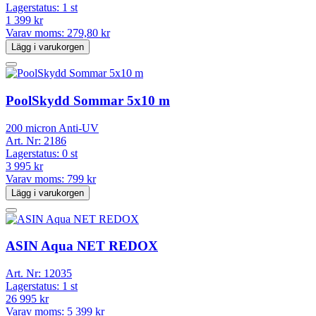
Lagerstatus:
1 st
1 399 kr
Varav moms:
279,80 kr
Lägg i varukorgen
PoolSkydd Sommar 5x10 m
200 micron Anti-UV
Art. Nr:
2186
Lagerstatus:
0 st
3 995 kr
Varav moms:
799 kr
Lägg i varukorgen
ASIN Aqua NET REDOX
Art. Nr:
12035
Lagerstatus:
1 st
26 995 kr
Varav moms:
5 399 kr