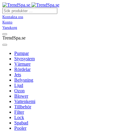
Kontakta oss
Konto
Varukorg
TrendSpa.se
Pumpar
Styrsystem
Värmare
Rördelar
Jets
Belysning
Ljud
Ozon
Blower
Vattenkemi
Tillbehör
Filter
Lock
Spabad
Pooler