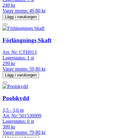
249 kr
Varav moms:
49,80 kr
Lägg i varukorgen
Förlängnings Skaft
Art. Nr:
CTH913
Lagerstatus:
1 st
299 kr
Varav moms:
59,80 kr
Lägg i varukorgen
Poolskydd
3,5 - 3,6 m
Art. Nr:
501530009
Lagerstatus:
0 st
399 kr
Varav moms:
79,80 kr