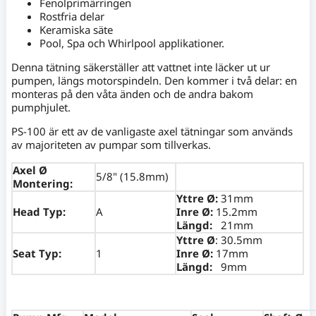
Fenolprimärringen
Rostfria delar
Keramiska säte
Pool, Spa och Whirlpool applikationer.
Denna tätning säkerställer att vattnet inte läcker ut ur
pumpen, längs motorspindeln. Den kommer i två delar: en
monteras på den våta änden och de andra bakom
pumphjulet.
PS-100 är ett av de vanligaste axel tätningar som används
av majoriteten av pumpar som tillverkas.
Axel Ø
5/8" (15.8mm)
Montering:
Yttre Ø:
31mm
Head Typ:
A
Inre Ø:
15.2mm
Längd:
21mm
Yttre Ø
: 30.5mm
Seat Typ:
1
Inre Ø:
17mm
Längd:
9mm