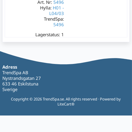
Art. Nr:
5496
Hylla:
H01 -
L04/03
TrendSpa:
5496
Lagerstatus:
1
st
299 kr
Varav moms:
59,80 kr
Adress
TrendSpa AB
Nystrandsgatan 27
633 46 Eskilstuna
Sverige
Copyright © 2026 TrendSpa.se. All rights reserved · Powered by
LiteCart®