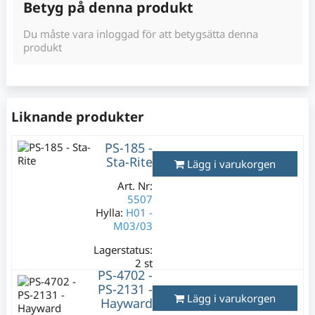
Betyg på denna produkt
Du måste vara inloggad för att betygsätta denna
produkt
Liknande produkter
PS-185 -
Sta-Rite
Lägg i varukorgen
Art. Nr:
5507
Hylla:
H01 -
M03/03
Lagerstatus:
2 st
PS-4702 -
235 kr
PS-2131 -
Varav moms:
Lägg i varukorgen
Hayward
47 kr