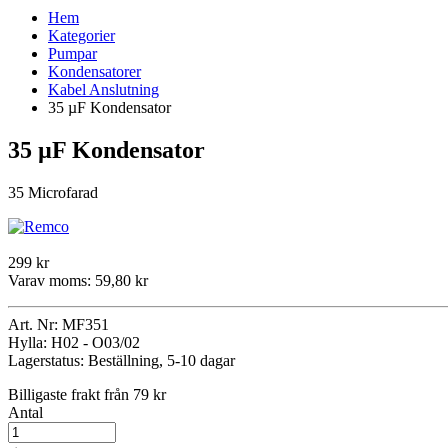
Hem
Kategorier
Pumpar
Kondensatorer
Kabel Anslutning
35 µF Kondensator
35 µF Kondensator
35 Microfarad
299 kr
Varav moms:
59,80 kr
Art. Nr:
MF351
Hylla:
H02 - O03/02
Lagerstatus:
Beställning, 5-10 dagar
Billigaste frakt från 79 kr
Antal