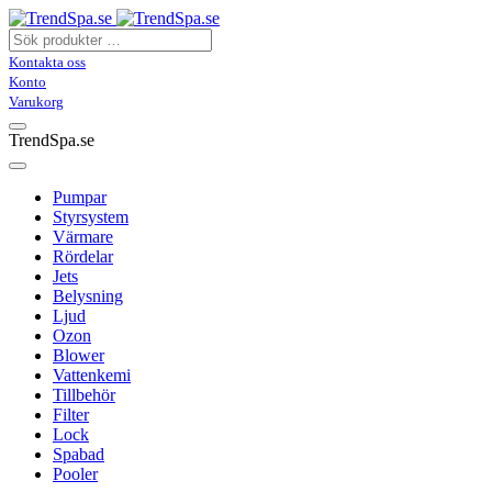
Kontakta oss
Konto
Varukorg
TrendSpa.se
Pumpar
Styrsystem
Värmare
Rördelar
Jets
Belysning
Ljud
Ozon
Blower
Vattenkemi
Tillbehör
Filter
Lock
Spabad
Pooler