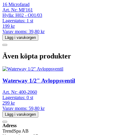
16 Microfarad
Art. Nr:
MF161
Hylla:
H02 - O01/03
Lagerstatus:
1 st
199 kr
Varav moms:
39,80 kr
Lägg i varukorgen
Även köpta produkter
Waterway 1/2" Avloppsventil
Art. Nr:
400-2060
Lagerstatus:
0 st
299 kr
Varav moms:
59,80 kr
Lägg i varukorgen
Adress
TrendSpa AB