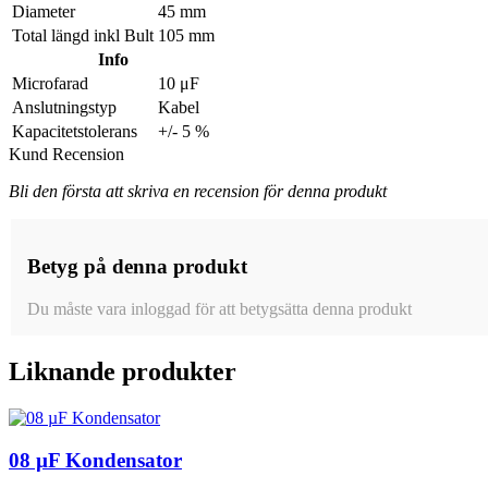
Diameter
45 mm
Total längd inkl Bult
105 mm
Info
Microfarad
10 μF
Anslutningstyp
Kabel
Kapacitetstolerans
+/- 5 %
Kund Recension
Bli den första att skriva en recension för denna produkt
Betyg på denna produkt
Du måste vara inloggad för att betygsätta denna produkt
Liknande produkter
08 µF Kondensator