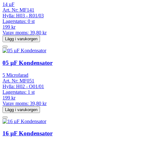
14 µF
Art. Nr:
MF141
Hylla:
H03 - R01/03
Lagerstatus:
0 st
199 kr
Varav moms:
39,80 kr
Lägg i varukorgen
05 µF Kondensator
5 Microfarad
Art. Nr:
MF051
Hylla:
H02 - O01/01
Lagerstatus:
1 st
199 kr
Varav moms:
39,80 kr
Lägg i varukorgen
16 µF Kondensator