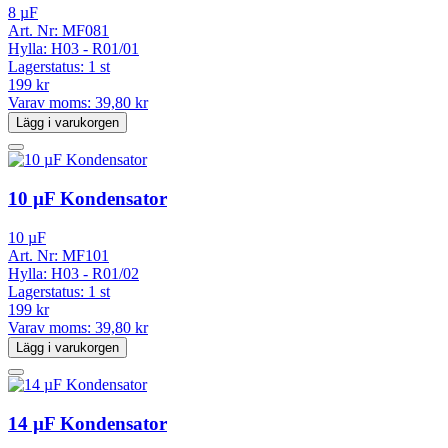
8 µF
Art. Nr:
MF081
Hylla:
H03 - R01/01
Lagerstatus:
1 st
199 kr
Varav moms:
39,80 kr
Lägg i varukorgen
10 µF Kondensator
10 µF
Art. Nr:
MF101
Hylla:
H03 - R01/02
Lagerstatus:
1 st
199 kr
Varav moms:
39,80 kr
Lägg i varukorgen
14 µF Kondensator