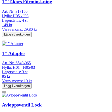
1" T-kors Förminskning
Art. Nr:
317156
Hylla:
H05 - J03
Lagerstatus:
4 st
149 kr
Varav moms:
29,80 kr
Lägg i varukorgen
1" Adapter
Art. Nr:
6540-065
Hylla:
H01 - H05/03
Lagerstatus:
3 st
95 kr
Varav moms:
19 kr
Lägg i varukorgen
Avloppsventil Lock