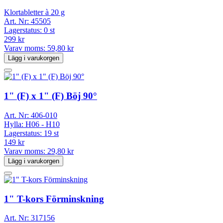
Klortabletter à 20 g
Art. Nr:
45505
Lagerstatus:
0 st
299 kr
Varav moms:
59,80 kr
Lägg i varukorgen
1" (F) x 1" (F) Böj 90°
Art. Nr:
406-010
Hylla:
H06 - H10
Lagerstatus:
19 st
149 kr
Varav moms:
29,80 kr
Lägg i varukorgen
1" T-kors Förminskning
Art. Nr:
317156