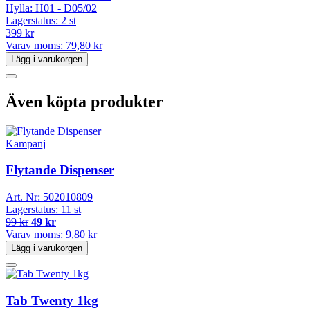
Hylla:
H01 - D05/02
Lagerstatus:
2 st
399 kr
Varav moms:
79,80 kr
Lägg i varukorgen
Även köpta produkter
Kampanj
Flytande Dispenser
Art. Nr:
502010809
Lagerstatus:
11 st
99 kr
49 kr
Varav moms:
9,80 kr
Lägg i varukorgen
Tab Twenty 1kg