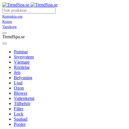
Kontakta oss
Konto
Varukorg
TrendSpa.se
Pumpar
Styrsystem
Värmare
Rördelar
Jets
Belysning
Ljud
Ozon
Blower
Vattenkemi
Tillbehör
Filter
Lock
Spabad
Pooler