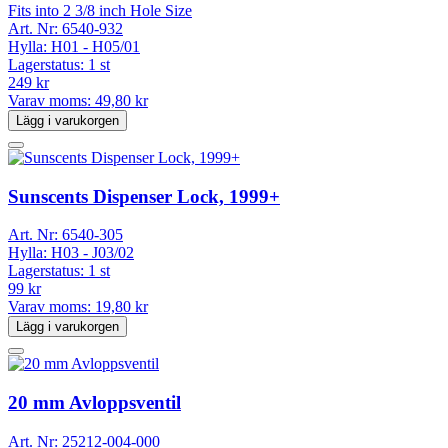
Fits into 2 3/8 inch Hole Size
Art. Nr:
6540-932
Hylla:
H01 - H05/01
Lagerstatus:
1 st
249 kr
Varav moms:
49,80 kr
Lägg i varukorgen
Sunscents Dispenser Lock, 1999+
Art. Nr:
6540-305
Hylla:
H03 - J03/02
Lagerstatus:
1 st
99 kr
Varav moms:
19,80 kr
Lägg i varukorgen
20 mm Avloppsventil
Art. Nr:
25212-004-000