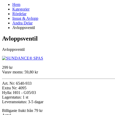
Hem
Kategorier
Rördelar
Insug & Avlopp
Andra Delar
Avloppsventil
Avloppsventil
Avloppsventil
299 kr
Varav moms:
59,80 kr
Art. Nr:
6540-933
Extra Nr:
4095
Hylla:
H01 - G05/03
Lagerstatus:
1 st
Leveransstatus:
3-5 dagar
Billigaste frakt från 79 kr