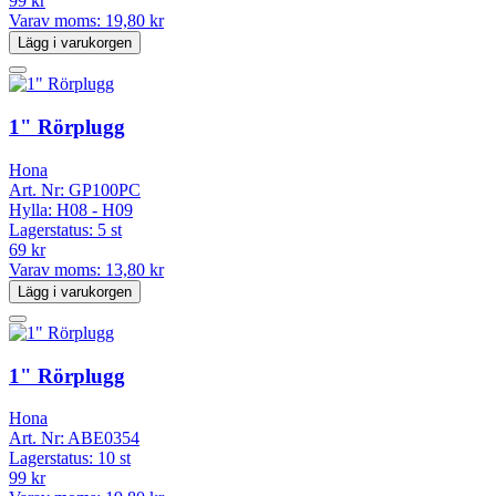
99 kr
Varav moms:
19,80 kr
Lägg i varukorgen
1" Rörplugg
Hona
Art. Nr:
GP100PC
Hylla:
H08 - H09
Lagerstatus:
5 st
69 kr
Varav moms:
13,80 kr
Lägg i varukorgen
1" Rörplugg
Hona
Art. Nr:
ABE0354
Lagerstatus:
10 st
99 kr