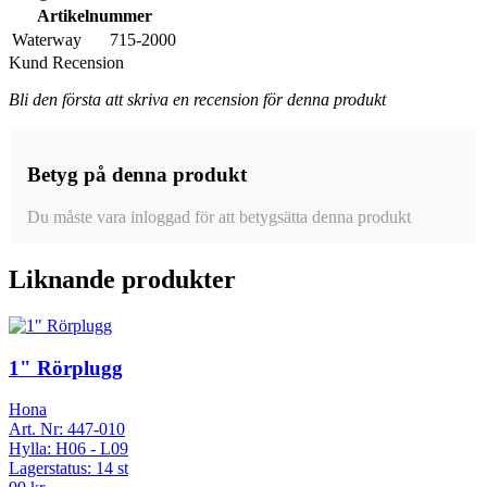
Artikelnummer
Waterway
715-2000
Kund Recension
Bli den första att skriva en recension för denna produkt
Betyg på denna produkt
Du måste vara inloggad för att betygsätta denna produkt
Liknande produkter
1" Rörplugg
Hona
Art. Nr:
447-010
Hylla:
H06 - L09
Lagerstatus:
14 st