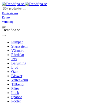
Kontakta oss
Konto
Varukorg
TrendSpa.se
Pumpar
Styrsystem
Värmare
Rördelar
Jets
Belysning
Ljud
Ozon
Blower
Vattenkemi
Tillbehör
Filter
Lock
Spabad
Pooler