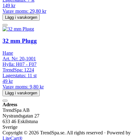
149 kr
Varav moms:
29,80 kr
Lägg i varukorgen
32 mm Plugg
Hane
Art. Nr:
20-1001
Hylla:
H07 - F07
TrendSpa:
1224
Lagerstatus:
11 st
49 kr
Varav moms:
9,80 kr
Lägg i varukorgen
Adress
TrendSpa AB
Nystrandsgatan 27
633 46 Eskilstuna
Sverige
Copyright © 2026 TrendSpa.se. All rights reserved · Powered by
LiteCart®