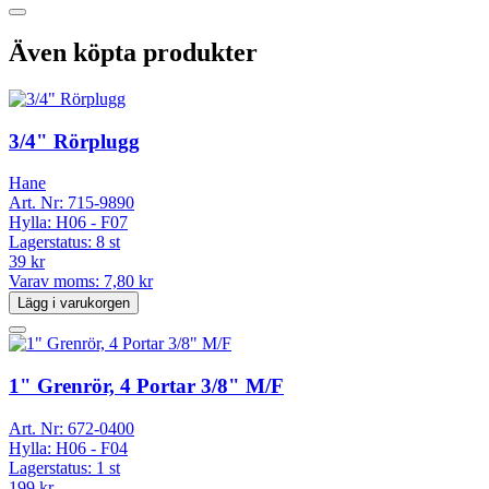
Även köpta produkter
3/4" Rörplugg
Hane
Art. Nr:
715-9890
Hylla:
H06 - F07
Lagerstatus:
8 st
39 kr
Varav moms:
7,80 kr
Lägg i varukorgen
1" Grenrör, 4 Portar 3/8" M/F
Art. Nr:
672-0400
Hylla:
H06 - F04
Lagerstatus:
1 st
199 kr