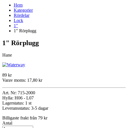
Hem
Kategorier
Rördelar
Lock
1"
1" Rörplugg
1" Rörplugg
Hane
89 kr
Varav moms:
17,80 kr
Art. Nr:
715-2000
Hylla:
H06 - L07
Lagerstatus:
1 st
Leveransstatus:
3-5 dagar
Billigaste frakt från 79 kr
Antal