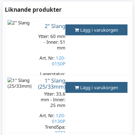
Liknande produkter
2" Slang
Lägg i varukorgen
Ytter: 60 mm
- Inner: 51
mm
Art. Nr:
120-
0150P
Lagerstatus:
3 m
1" Slang
199 kr
(25/33mm)
Lägg i varukorgen
Varav moms:
Ytter: 33,6
39,80 kr
mm - Inner:
25 mm
Art. Nr:
120-
0130P
TrendSpa:
3773