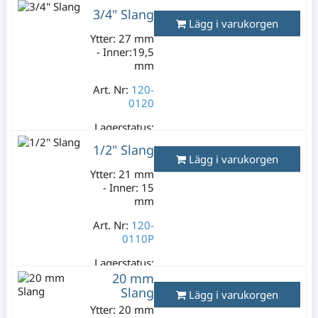
3/4" Slang
Lagerstatus:
Lägg i varukorgen
1 m
Ytter: 27 mm
99 kr
- Inner:19,5
Varav moms:
mm
19,80 kr
Art. Nr:
120-
0120
Lagerstatus:
3 m
1/2" Slang
89 kr
Lägg i varukorgen
Varav moms:
Ytter: 21 mm
17,80 kr
- Inner: 15
mm
Art. Nr:
120-
0110P
Lagerstatus:
3 m
20 mm
79 kr
Slang
Lägg i varukorgen
Varav moms:
Ytter: 20 mm
15,80 kr