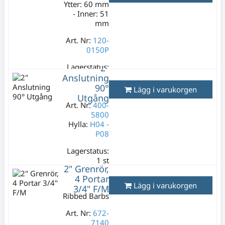
Ytter: 60 mm
- Inner: 51
mm
Art. Nr:
120-
0150P
Lagerstatus:
2"
3 m
Anslutning
199 kr
90°
Lägg i varukorgen
Utgång
Varav moms:
Art. Nr:
400-
39,80 kr
5800
Hylla:
H04 -
P08
Lagerstatus:
1 st
2" Grenrör,
199 kr
4 Portar
Varav moms:
Lägg i varukorgen
3/4" F/M
39,80 kr
Ribbed Barbs
Art. Nr:
672-
7140