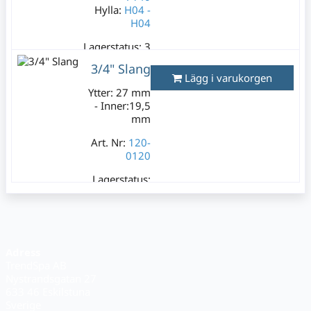
Hylla:
H04 -
H04
Lagerstatus:
3
st
3/4" Slang
199 kr
Lägg i varukorgen
Varav moms:
Ytter: 27 mm
39,80 kr
- Inner:19,5
mm
Art. Nr:
120-
0120
Lagerstatus:
3 m
89 kr
Varav moms:
17,80 kr
Adress
TrendSpa AB
Nystrandsgatan 27
633 46 Eskilstuna
Sverige