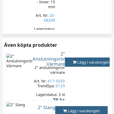
- Inner: 15
mm
Art. Nr:
20-
08209
Lagerstatus:
5 m
79 kr
Även köpta produkter
Varav moms:
15,80 kr
2"
Anslutningsrör
Lägg i varukorgen
Värmare
2" anslutningsrör
värmare
Art. Nr:
417-5050
TrendSpa:
0129
Lagerstatus:
3 st
79 kr
Varav moms:
15,80 kr
2" Slang
Lägg i varukorgen