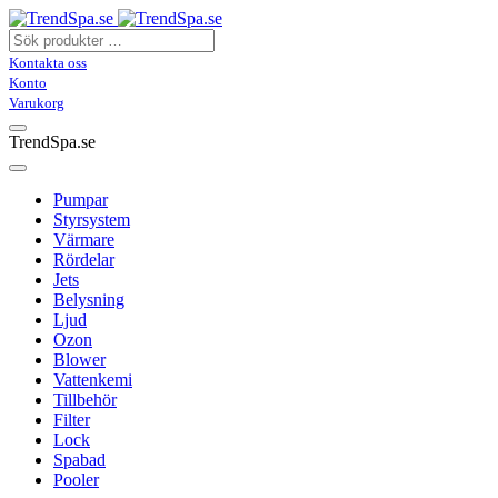
Kontakta oss
Konto
Varukorg
TrendSpa.se
Pumpar
Styrsystem
Värmare
Rördelar
Jets
Belysning
Ljud
Ozon
Blower
Vattenkemi
Tillbehör
Filter
Lock
Spabad
Pooler