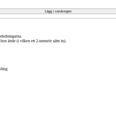
Lägg i varukorgen
örledningarna.
n ände (i vilken ett 2-tumsrör sätts in).
pling