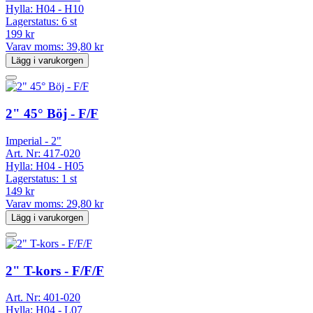
Hylla:
H04 - H10
Lagerstatus:
6 st
199 kr
Varav moms:
39,80 kr
Lägg i varukorgen
2" 45° Böj - F/F
Imperial - 2"
Art. Nr:
417-020
Hylla:
H04 - H05
Lagerstatus:
1 st
149 kr
Varav moms:
29,80 kr
Lägg i varukorgen
2" T-kors - F/F/F
Art. Nr:
401-020
Hylla:
H04 - L07