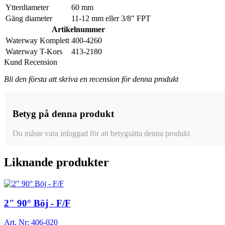
Ytterdiameter
60 mm
Gäng diameter
11-12 mm eller 3/8" FPT
Artikelnummer
Waterway Komplett
400-4260
Waterway T-Kors
413-2180
Kund Recension
Bli den första att skriva en recension för denna produkt
Betyg på denna produkt
Du måste vara inloggad för att betygsätta denna produkt
Liknande produkter
2" 90° Böj - F/F
Art. Nr:
406-020