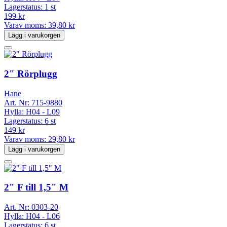
Lagerstatus:
1 st
199 kr
Varav moms:
39,80 kr
Lägg i varukorgen
2" Rörplugg
Hane
Art. Nr:
715-9880
Hylla:
H04 - L09
Lagerstatus:
6 st
149 kr
Varav moms:
29,80 kr
Lägg i varukorgen
2" F till 1,5" M
Art. Nr:
0303-20
Hylla:
H04 - L06
Lagerstatus:
6 st