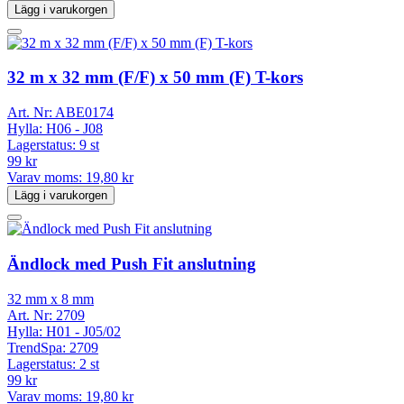
Lägg i varukorgen
32 m x 32 mm (F/F) x 50 mm (F) T-kors
Art. Nr:
ABE0174
Hylla:
H06 - J08
Lagerstatus:
9 st
99 kr
Varav moms:
19,80 kr
Lägg i varukorgen
Ändlock med Push Fit anslutning
32 mm x 8 mm
Art. Nr:
2709
Hylla:
H01 - J05/02
TrendSpa:
2709
Lagerstatus:
2 st
99 kr
Varav moms:
19,80 kr