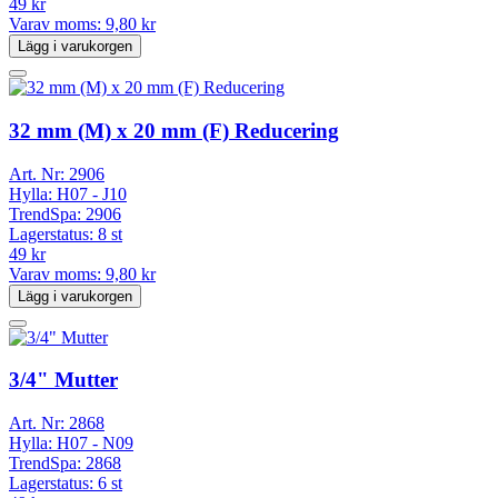
49 kr
Varav moms:
9,80 kr
Lägg i varukorgen
32 mm (M) x 20 mm (F) Reducering
Art. Nr:
2906
Hylla:
H07 - J10
TrendSpa:
2906
Lagerstatus:
8 st
49 kr
Varav moms:
9,80 kr
Lägg i varukorgen
3/4" Mutter
Art. Nr:
2868
Hylla:
H07 - N09
TrendSpa:
2868
Lagerstatus:
6 st