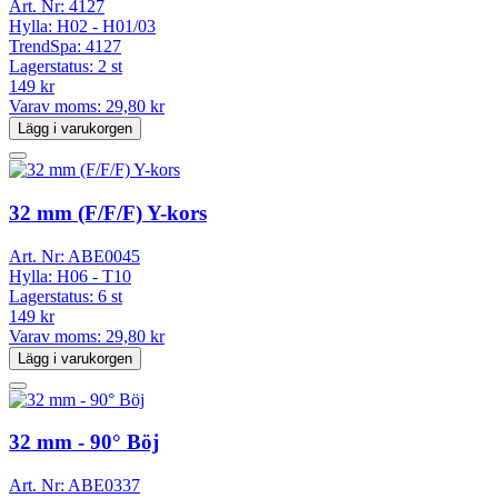
Art. Nr:
4127
Hylla:
H02 - H01/03
TrendSpa:
4127
Lagerstatus:
2 st
149 kr
Varav moms:
29,80 kr
Lägg i varukorgen
32 mm (F/F/F) Y-kors
Art. Nr:
ABE0045
Hylla:
H06 - T10
Lagerstatus:
6 st
149 kr
Varav moms:
29,80 kr
Lägg i varukorgen
32 mm - 90° Böj
Art. Nr:
ABE0337