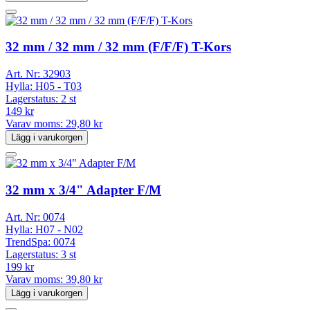
32 mm / 32 mm / 32 mm (F/F/F) T-Kors
Art. Nr:
32903
Hylla:
H05 - T03
Lagerstatus:
2 st
149 kr
Varav moms:
29,80 kr
Lägg i varukorgen
32 mm x 3/4" Adapter F/M
Art. Nr:
0074
Hylla:
H07 - N02
TrendSpa:
0074
Lagerstatus:
3 st
199 kr
Varav moms:
39,80 kr
Lägg i varukorgen