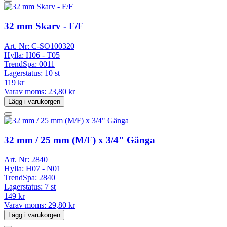
32 mm Skarv - F/F
Art. Nr:
C-SO100320
Hylla:
H06 - T05
TrendSpa:
0011
Lagerstatus:
10 st
119 kr
Varav moms:
23,80 kr
Lägg i varukorgen
32 mm / 25 mm (M/F) x 3/4" Gänga
Art. Nr:
2840
Hylla:
H07 - N01
TrendSpa:
2840
Lagerstatus:
7 st
149 kr
Varav moms:
29,80 kr
Lägg i varukorgen