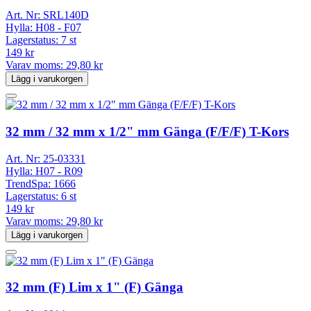
Art. Nr:
SRL140D
Hylla:
H08 - F07
Lagerstatus:
7 st
149 kr
Varav moms:
29,80 kr
Lägg i varukorgen
32 mm / 32 mm x 1/2" mm Gänga (F/F/F) T-Kors
Art. Nr:
25-03331
Hylla:
H07 - R09
TrendSpa:
1666
Lagerstatus:
6 st
149 kr
Varav moms:
29,80 kr
Lägg i varukorgen
32 mm (F) Lim x 1" (F) Gänga