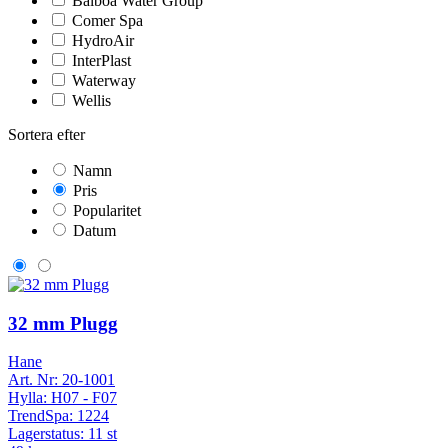
Balboa Water Group
Comer Spa
HydroAir
InterPlast
Waterway
Wellis
Sortera efter
Namn
Pris
Popularitet
Datum
32 mm Plugg
Hane
Art. Nr:
20-1001
Hylla:
H07 - F07
TrendSpa:
1224
Lagerstatus:
11 st