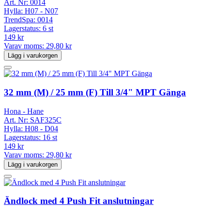
Art. Nr:
0014
Hylla:
H07 - N07
TrendSpa:
0014
Lagerstatus:
6 st
149 kr
Varav moms:
29,80 kr
Lägg i varukorgen
32 mm (M) / 25 mm (F) Till 3/4" MPT Gänga
Hona - Hane
Art. Nr:
SAF325C
Hylla:
H08 - D04
Lagerstatus:
16 st
149 kr
Varav moms:
29,80 kr
Lägg i varukorgen
Ändlock med 4 Push Fit anslutningar