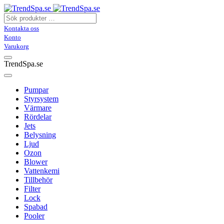
Kontakta oss
Konto
Varukorg
TrendSpa.se
Pumpar
Styrsystem
Värmare
Rördelar
Jets
Belysning
Ljud
Ozon
Blower
Vattenkemi
Tillbehör
Filter
Lock
Spabad
Pooler