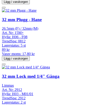
Lägg i varukorgen
32 mm Plugg - Hane
26.5mm (F) / 32mm (M)
Art. Nr:
15M+
Hylla:
H06 - F08
TrendSpa:
0812
Lagerstatus:
5 st
89 kr
Varav moms:
17,80 kr
Lägg i varukorgen
32 mm Lock med 1/4" Gänga
Limmas
Art. Nr:
2912
Hylla:
H03 - M01/01
TrendSpa:
2912
Lagerstatus:
2 st