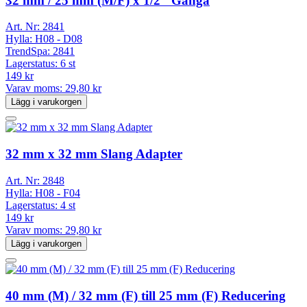
32 mm / 25 mm (M/F) x 1/2" Gänga
Art. Nr:
2841
Hylla:
H08 - D08
TrendSpa:
2841
Lagerstatus:
6 st
149 kr
Varav moms:
29,80 kr
Lägg i varukorgen
32 mm x 32 mm Slang Adapter
Art. Nr:
2848
Hylla:
H08 - F04
Lagerstatus:
4 st
149 kr
Varav moms:
29,80 kr
Lägg i varukorgen
40 mm (M) / 32 mm (F) till 25 mm (F) Reducering