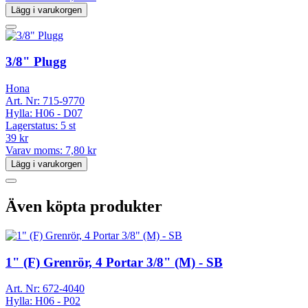
Lägg i varukorgen
3/8" Plugg
Hona
Art. Nr:
715-9770
Hylla:
H06 - D07
Lagerstatus:
5 st
39 kr
Varav moms:
7,80 kr
Lägg i varukorgen
Även köpta produkter
1" (F) Grenrör, 4 Portar 3/8" (M) - SB
Art. Nr:
672-4040
Hylla:
H06 - P02