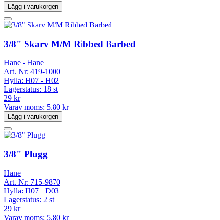
Lägg i varukorgen
3/8" Skarv M/M Ribbed Barbed
Hane - Hane
Art. Nr:
419-1000
Hylla:
H07 - H02
Lagerstatus:
18 st
29 kr
Varav moms:
5,80 kr
Lägg i varukorgen
3/8" Plugg
Hane
Art. Nr:
715-9870
Hylla:
H07 - D03
Lagerstatus:
2 st
29 kr
Varav moms:
5,80 kr