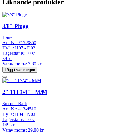
Liknande produkter
3/8" Plugg
Hane
Art. Nr:
715-9850
Hylla:
H07 - D02
Lagerstatus:
10 st
39 kr
Varav moms:
7,80 kr
Lägg i varukorgen
2" Till 3/4" - M/M
Smooth Barb
Art. Nr:
413-4510
Hylla:
H04 - N03
Lagerstatus:
10 st
149 kr
Varav moms:
29,80 kr