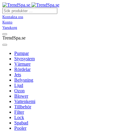
Kontakta oss
Konto
Varukorg
TrendSpa.se
Pumpar
Styrsystem
Värmare
Rördelar
Jets
Belysning
Ljud
Ozon
Blower
Vattenkemi
Tillbehör
Filter
Lock
Spabad
Pooler