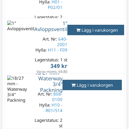
Hylla:
H01 -
P02/01
Lagerstatus:
2
st
1"
149 kr
Avloppsventil
Lägg i varukorgen
Varav moms:
Art. Nr:
640-
29,80 kr
2001
Hylla:
H11 - F09
Lagerstatus:
1 st
349 kr
18/27 mm -
Varav moms:
69,80
kr
Waterway
3/4"
Lägg i varukorgen
Packning
Art. Nr:
806-
0100
Hylla:
H10 -
R01/S14
Lagerstatus:
2
st