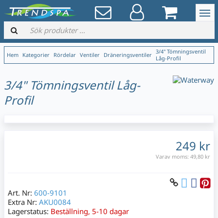
3/4" Tömningsventil
Hem
Kategorier
Rördelar
Ventiler
Dräneringsventiler
Låg-Profil
3/4" Tömningsventil Låg-
Profil
249 kr
Varav moms:
49,80 kr
Art. Nr:
600-9101
Extra Nr:
AKU0084
Lagerstatus:
Beställning, 5-10 dagar