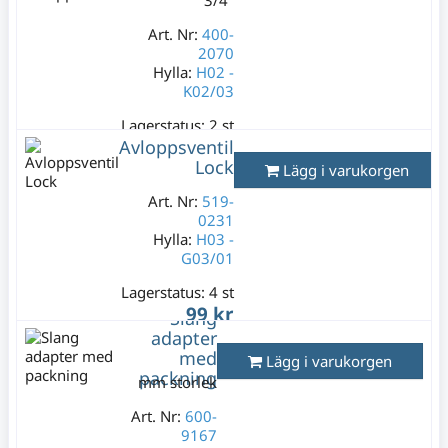
Art. Nr:
400-
2070
Hylla:
H02 -
K02/03
Lagerstatus:
2 st
299 kr
Avloppsventil
Lock
Varav moms:
59,80
Lägg i varukorgen
kr
Art. Nr:
519-
0231
Hylla:
H03 -
G03/01
Lagerstatus:
4 st
99 kr
Slang
Varav moms:
19,80
adapter
kr
med
Lägg i varukorgen
packning
mm storlek
Art. Nr:
600-
9167