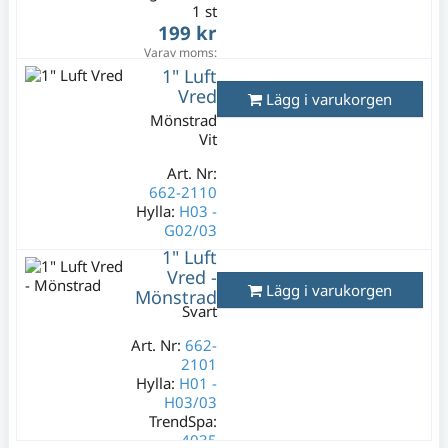
1 st
199 kr
Varav moms:
39,80 kr
1" Luft
Vred
Lägg i varukorgen
Mönstrad
Vit
Art. Nr:
662-2110
Hylla:
H03 -
G02/03
1" Luft
Lagerstatus:
Vred -
2 st
Lägg i varukorgen
Mönstrad
199 kr
Svart
Varav moms:
39,80 kr
Art. Nr:
662-
2101
Hylla:
H01 -
H03/03
TrendSpa:
4035