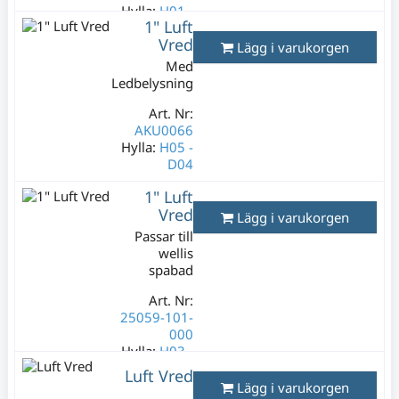
Hylla:
H01 -
1" Luft
G01/02
Vred
Lägg i varukorgen
Lagerstatus:
Med
3 st
Ledbelysning
299 kr
Varav moms:
Art. Nr:
59,80 kr
AKU0066
Hylla:
H05 -
D04
Lagerstatus:
1" Luft
3 st
Vred
Lägg i varukorgen
399 kr
Passar till
Varav moms:
wellis
79,80 kr
spabad
Art. Nr:
25059-101-
000
Hylla:
H03 -
H04/01
Luft Vred
Lägg i varukorgen
Lagerstatus: