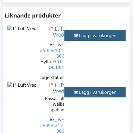
Lagerstatus:
1 st
Liknande produkter
199 kr
Varav moms:
1" Luft
39,80 kr
Vred
Lägg i varukorgen
Art. Nr:
25059-104-
800
Hylla:
H01 -
D03/01
Lagerstatus:
1 st
1" Luft
499 kr
Vred
Lägg i varukorgen
Varav moms:
Passar till
99,80 kr
wellis
spabad
Art. Nr:
25093-217-
000