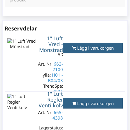
Reservdelar
1" Luft
Vred -
Lägg i varukorgen
Mönstrad
Vit
Art. Nr:
662-
2100
Hylla:
H01 -
B04/03
TrendSpa:
4036
1" Luft
Regler
Lagerstatus:
Lägg i varukorgen
Ventilkolv
1 st
199 kr
Art. Nr:
665-
4398
Varav moms:
39,80 kr
Lagerstatus: