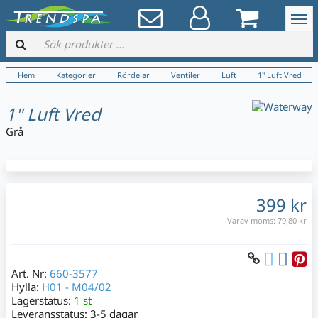
Hem
Kategorier
Rördelar
Ventiler
Luft
1" Luft Vred
1" Luft Vred
Grå
399 kr
Varav moms:
79,80 kr
Art. Nr:
660-3577
Hylla:
H01 - M04/02
Lagerstatus:
1 st
Leveransstatus:
3-5 dagar