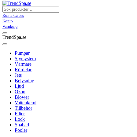
Kontakta oss
Konto
Varukorg
TrendSpa.se
Pumpar
Styrsystem
Värmare
Rördelar
Jets
Belysning
Ljud
Ozon
Blower
Vattenkemi
Tillbehör
Filter
Lock
Spabad
Pooler