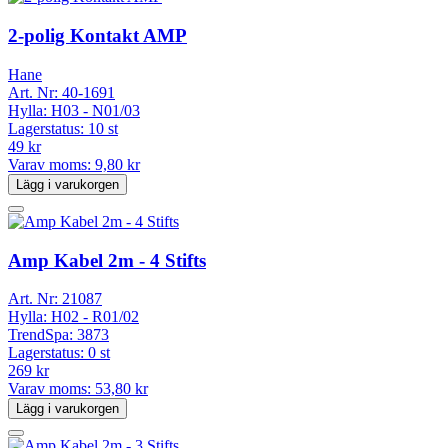
2-polig Kontakt AMP
Hane
Art. Nr:
40-1691
Hylla:
H03 - N01/03
Lagerstatus:
10 st
49 kr
Varav moms:
9,80 kr
Lägg i varukorgen
Amp Kabel 2m - 4 Stifts
Art. Nr:
21087
Hylla:
H02 - R01/02
TrendSpa:
3873
Lagerstatus:
0 st
269 kr
Varav moms:
53,80 kr
Lägg i varukorgen