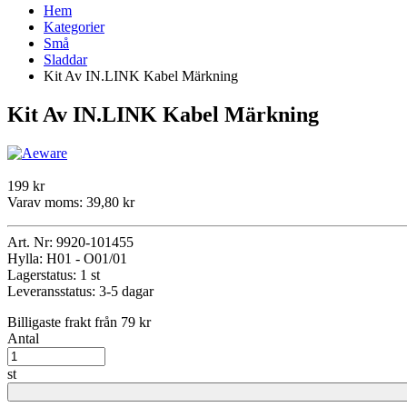
Hem
Kategorier
Små
Sladdar
Kit Av IN.LINK Kabel Märkning
Kit Av IN.LINK Kabel Märkning
199 kr
Varav moms:
39,80 kr
Art. Nr:
9920-101455
Hylla:
H01 - O01/01
Lagerstatus:
1 st
Leveransstatus:
3-5 dagar
Billigaste frakt från 79 kr
Antal
st