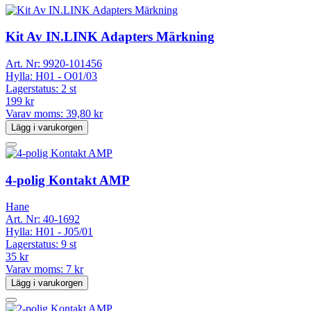
Kit Av IN.LINK Adapters Märkning
Art. Nr:
9920-101456
Hylla:
H01 - O01/03
Lagerstatus:
2 st
199 kr
Varav moms:
39,80 kr
Lägg i varukorgen
4-polig Kontakt AMP
Hane
Art. Nr:
40-1692
Hylla:
H01 - J05/01
Lagerstatus:
9 st
35 kr
Varav moms:
7 kr
Lägg i varukorgen