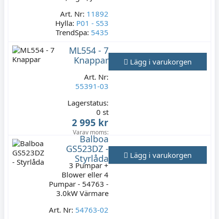
Art. Nr:
11892
Hylla:
P01 - S53
TrendSpa:
5435
Lagerstatus:
1
ML554 - 7
st
Knappar
Lägg i varukorgen
449 kr
Art. Nr:
Varav moms:
89,80
55391-03
kr
Lagerstatus:
0 st
2 995 kr
Varav moms:
Balboa
599 kr
GS523DZ -
Lägg i varukorgen
Styrlåda
3 Pumpar +
Blower eller 4
Pumpar - 54763 -
3.0kW Värmare
Art. Nr:
54763-02