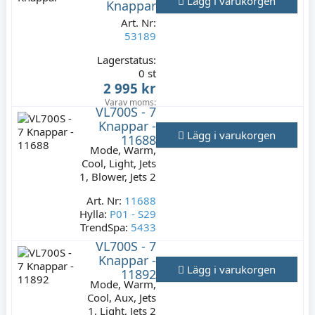
Lägg i varukorgen
Knappar
Art. Nr:
53189
Lagerstatus:
0 st
2 995 kr
Varav moms:
VL700S - 7
599 kr
Knappar -
Lägg i varukorgen
11688
Mode, Warm,
Cool, Light, Jets
1, Blower, Jets 2
Art. Nr:
11688
Hylla:
P01 - S29
TrendSpa:
5433
VL700S - 7
Lagerstatus:
1 st
Knappar -
449 kr
Lägg i varukorgen
11892
Varav moms:
89,80
Mode, Warm,
kr
Cool, Aux, Jets
1, Light, Jets 2