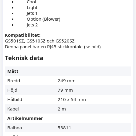
Cool
Light
Jets 1
Option (Blower)
Jets 2
Kompatibilitet:
GS501SZ, GS510SZ och GS520SZ
Denna panel har en RJ45 stickkontakt (se bild).
Teknisk data
Mått
Bredd
249 mm
Höjd
79 mm
Hålbild
210 x 54 mm
Kabel
2 m
Artikelnummer
Balboa
53811