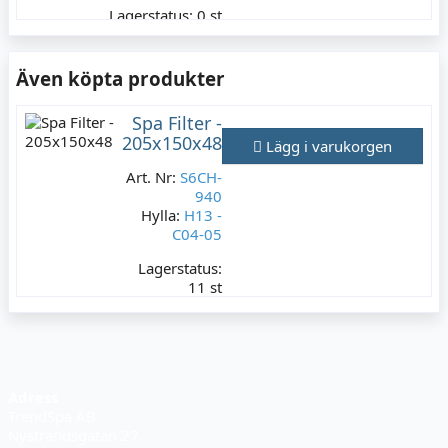
Lagerstatus:
0 st
9 995 kr
Varav moms:
1 999 kr
Även köpta produkter
Spa Filter -
205x150x48
Lägg i varukorgen
Art. Nr:
S6CH-
940
Hylla:
H13 -
C04-05
Lagerstatus:
11 st
399 kr
Varav moms:
79,80 kr
Adress
TrendSpa AB
Nystrandsgatan 27