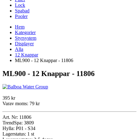
Lock
Spabad
Pooler
Hem
Kategorier
Styrsystem
Displayer
Alla
12 Knappar
ML900 - 12 Knappar - 11806
ML900 - 12 Knappar - 11806
395 kr
Varav moms:
79 kr
Art. Nr:
11806
TrendSpa:
3809
Hylla:
P01 - S34
Lagerstatus:
1 st