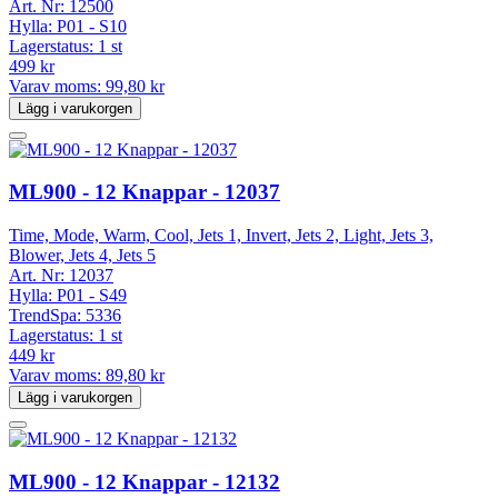
Art. Nr:
12500
Hylla:
P01 - S10
Lagerstatus:
1 st
499 kr
Varav moms:
99,80 kr
Lägg i varukorgen
ML900 - 12 Knappar - 12037
Time, Mode, Warm, Cool, Jets 1, Invert, Jets 2, Light, Jets 3,
Blower, Jets 4, Jets 5
Art. Nr:
12037
Hylla:
P01 - S49
TrendSpa:
5336
Lagerstatus:
1 st
449 kr
Varav moms:
89,80 kr
Lägg i varukorgen
ML900 - 12 Knappar - 12132