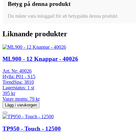
Betyg på denna produkt
Du måste vara inloggad för att betygsätta denna produkt
Liknande produkter
ML900 - 12 Knappar - 40026
Art. Nr:
40026
Hylla:
P01 - S15
TrendSpa:
3810
Lagerstatus:
1 st
395 kr
Varav moms:
79 kr
Lägg i varukorgen
TP950 - Touch - 12500