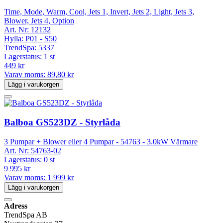
Time, Mode, Warm, Cool, Jets 1, Invert, Jets 2, Light, Jets 3,
Blower, Jets 4, Option
Art. Nr:
12132
Hylla:
P01 - S50
TrendSpa:
5337
Lagerstatus:
1 st
449 kr
Varav moms:
89,80 kr
Lägg i varukorgen
Balboa GS523DZ - Styrlåda
3 Pumpar + Blower eller 4 Pumpar - 54763 - 3.0kW Värmare
Art. Nr:
54763-02
Lagerstatus:
0 st
9 995 kr
Varav moms:
1 999 kr
Lägg i varukorgen
Adress
TrendSpa AB