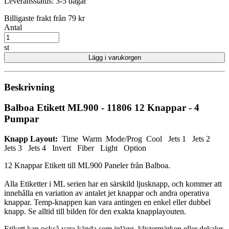
Leveransstatus:
3-5 dagar
Billigaste frakt från 79 kr
Antal
st
Lägg i varukorgen
Beskrivning
Balboa Etikett ML900 - 11806 12 Knappar - 4
Pumpar
Knapp Layout:
Time Warm Mode/Prog Cool Jets 1 Jets 2
Jets 3 Jets 4 Invert Fiber Light Option
12 Knappar Etikett till ML900 Paneler från Balboa.
Alla Etiketter i ML serien har en särskild ljusknapp, och kommer att
innehålla en variation av antalet jet knappar och andra operativa
knappar. Temp-knappen kan vara antingen en enkel eller dubbel
knapp. Se alltid till bilden för den exakta knapplayouten.
Etikett kan också vara kända som inlägg, klistermärken eller dekaler.