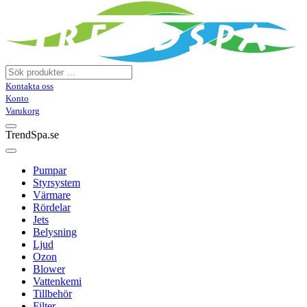
Kontakta oss
Konto
Varukorg
TrendSpa.se
Pumpar
Styrsystem
Värmare
Rördelar
Jets
Belysning
Ljud
Ozon
Blower
Vattenkemi
Tillbehör
Filter