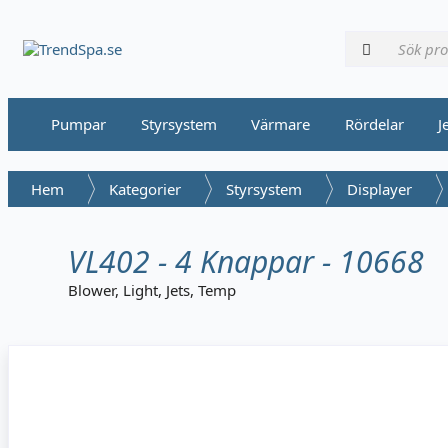
Pumpar
Styrsystem
Värmare
Rördelar
J
Hem
Kategorier
Styrsystem
Displayer
VL402 - 4 Knappar - 10668
Blower, Light, Jets, Temp