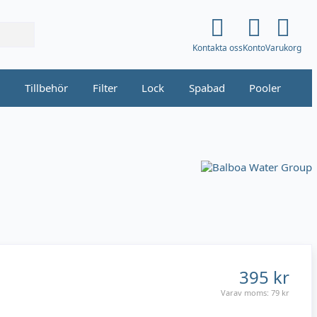
Kontakta oss
Konto
Varukorg
i
Tillbehör
Filter
Lock
Spabad
Pooler
395 kr
Varav moms:
79 kr