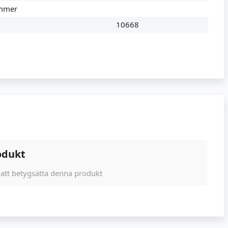
ummer
10668
odukt
 att betygsätta denna produkt