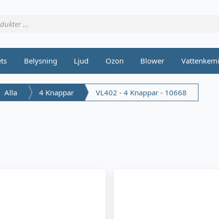
ets
Belysning
Ljud
Ozon
Blower
Vattenkem
Alla
4 Knappar
VL402 - 4 Knappar - 10668