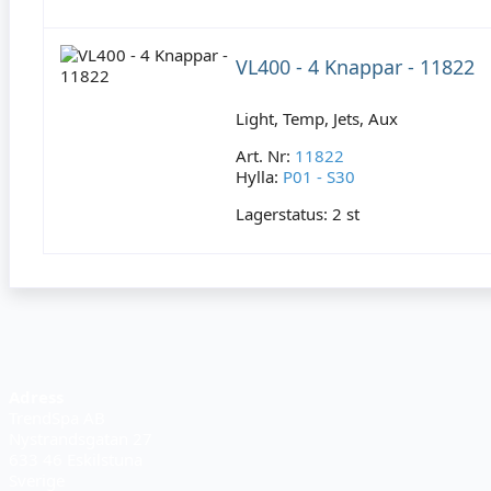
VL400 - 4 Knappar - 11822
Light, Temp, Jets, Aux
Art. Nr:
11822
Hylla:
P01 - S30
Lagerstatus:
2 st
Adress
TrendSpa AB
Nystrandsgatan 27
633 46 Eskilstuna
Sverige