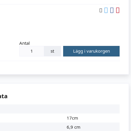
Antal
st
Lägg i varukorgen
ata
17cm
6,9 cm