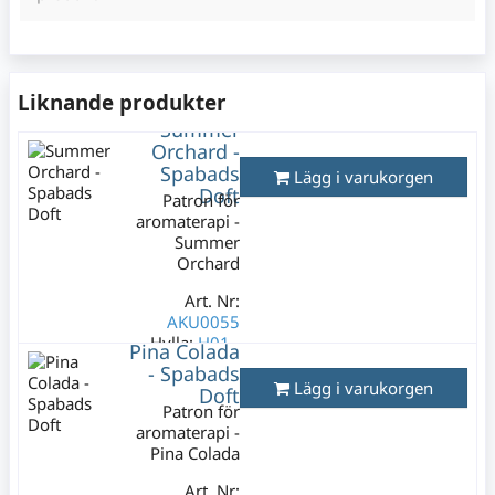
Liknande produkter
Summer
Orchard -
Spabads
Lägg i varukorgen
Doft
Patron för
aromaterapi -
Summer
Orchard
Art. Nr:
AKU0055
Hylla:
H01 -
Pina Colada
F01/01
- Spabads
Lägg i varukorgen
Doft
Lagerstatus:
2
Patron för
st
aromaterapi -
149 kr
Pina Colada
Varav moms:
29,80
kr
Art. Nr: