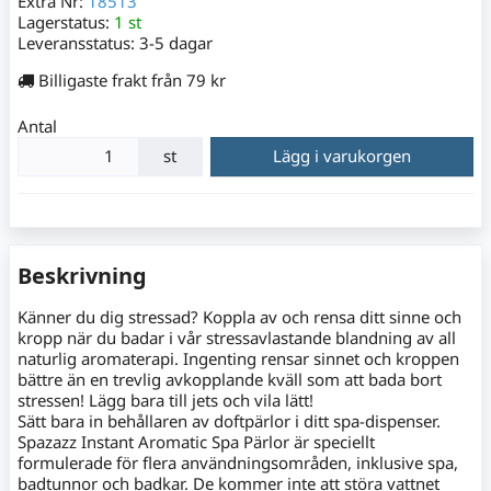
Extra Nr:
18513
Lagerstatus:
1 st
Leveransstatus:
3-5 dagar
Billigaste frakt från 79 kr
Antal
st
Lägg i varukorgen
Beskrivning
Känner du dig stressad? Koppla av och rensa ditt sinne och
kropp när du badar i vår stressavlastande blandning av all
naturlig aromaterapi. Ingenting rensar sinnet och kroppen
bättre än en trevlig avkopplande kväll som att bada bort
stressen! Lägg bara till jets och vila lätt!
Sätt bara in behållaren av doftpärlor i ditt spa-dispenser.
Spazazz Instant Aromatic Spa Pärlor är speciellt
formulerade för flera användningsområden, inklusive spa,
badtunnor och badkar. De kommer inte att störa vattnet