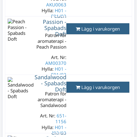
AKU0063
Hylla:
H01 -
Peach
F01/02
Passion -
Lagerstatus:
1
Spabads
Lägg i varukorgen
st
Doft
Patron för
149 kr
aromaterapi -
Varav moms:
Peach Passion
29,80 kr
Art. Nr:
AM00370
Hylla:
H01 -
F01/03
Sandalwood
- Spabads
Lagerstatus:
2
Lägg i varukorgen
Doft
st
Patron för
149 kr
aromaterapi -
Varav moms:
Sandalwood
29,80 kr
Art. Nr:
651-
1156
Hylla:
H01 -
Citrus
I02/03