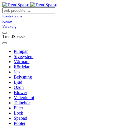
Kontakta oss
Konto
Varukorg
TrendSpa.se
Pumpar
Styrsystem
Värmare
Rördelar
Jets
Belysning
Ljud
Ozon
Blower
Vattenkemi
Tillbehör
Filter
Lock
Spabad
Pooler