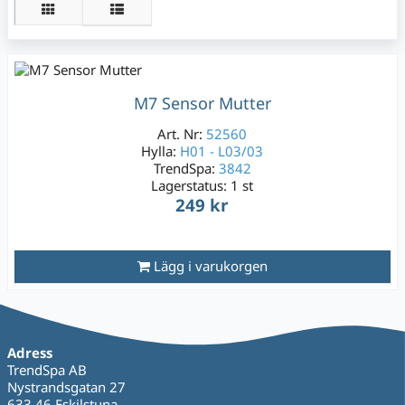
M7 Sensor Mutter
Art. Nr:
52560
Hylla:
H01 - L03/03
TrendSpa:
3842
Lagerstatus:
1 st
249 kr
Lägg i varukorgen
Adress
TrendSpa AB
Nystrandsgatan 27
633 46 Eskilstuna