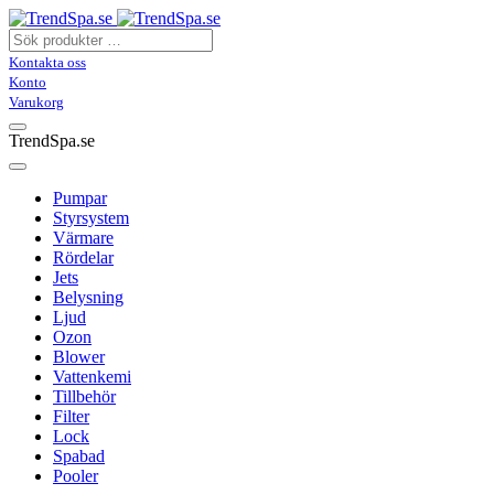
Kontakta oss
Konto
Varukorg
TrendSpa.se
Pumpar
Styrsystem
Värmare
Rördelar
Jets
Belysning
Ljud
Ozon
Blower
Vattenkemi
Tillbehör
Filter
Lock
Spabad
Pooler