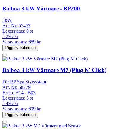
Balboa 3 kW Värmare - BP200
3kW
Art. Nr:
57457
Lagerstatus:
0 st
3 295 kr
Varav moms:
659 kr
Lägg i varukorgen
Balboa 3 kW Värmare M7 (Plug N' Click)
För BP Spa Styrsystem
Art. Nr:
58279
Hylla:
H14 - B03
Lagerstatus:
3 st
3 495 kr
Varav moms:
699 kr
Lägg i varukorgen