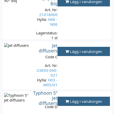
Lägg i varukorgen
129 kr
Böj
Varav moms:
Art. Nr:
25,80 kr
21018000
Hylla:
H06 -
N06
Lagerstatus:
1 st
149 kr
Jet
Varav moms:
diffusers
Lägg i varukorgen
29,80 kr
Code C
Art. Nr:
23850-000-
021
Hylla:
H03 -
M05/01
Typhoon 5"
Lagerstatus:
Jet
2 st
Lägg i varukorgen
diffusers
149 kr
Code D
Varav moms:
29,80 kr