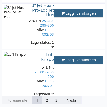
3" Jet Hus -
Lagerstatus:
Pro-Loc Jet
10 st
Lägg i varukorgen
Hus
299 kr
Varav moms:
Art. Nr:
29232-
59,80 kr
289-300
Hylla:
H01 -
C02/03
Lagerstatus:
2
st
299 kr
Luft
Varav moms:
Knapp
Lägg i varukorgen
59,80 kr
Art. Nr:
25091-207-
000
Hylla:
H01 -
D02/01
Lagerstatus:
1 st
Föregående
1
2
3
Nästa
299 kr