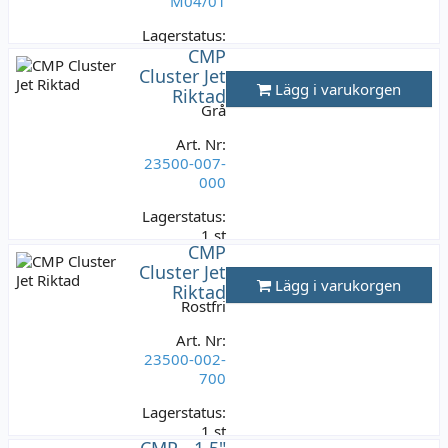
M04/01
Lagerstatus:
6 st
CMP
149 kr
Cluster Jet
Lägg i varukorgen
Riktad
Varav moms:
Grå
29,80 kr
Art. Nr:
23500-007-
000
Lagerstatus:
1 st
CMP
149 kr
Cluster Jet
Varav moms:
Lägg i varukorgen
Riktad
29,80 kr
Rostfri
Art. Nr:
23500-002-
700
Lagerstatus:
1 st
CMP - 1,5"