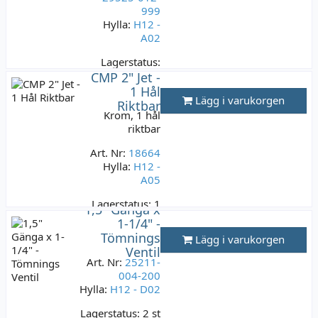
999
Hylla:
H12 -
A02
Lagerstatus:
2 st
CMP 2" Jet -
199 kr
1 Hål
Lägg i varukorgen
Riktbar
Varav moms:
Krom, 1 hål
39,80 kr
riktbar
Art. Nr:
18664
Hylla:
H12 -
A05
Lagerstatus:
1
1,5" Gänga x
st
1-1/4" -
199 kr
Tömnings
Lägg i varukorgen
Varav moms:
Ventil
39,80 kr
Art. Nr:
25211-
004-200
Hylla:
H12 - D02
Lagerstatus:
2 st