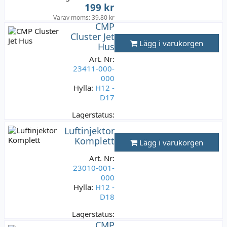
199 kr
Varav moms:
39,80 kr
CMP
Cluster Jet
Lägg i varukorgen
Hus
Art. Nr:
23411-000-
000
Hylla:
H12 -
D17
Lagerstatus:
5 st
Luftinjektor
199 kr
Komplett
Lägg i varukorgen
Varav moms:
39,80 kr
Art. Nr:
23010-001-
000
Hylla:
H12 -
D18
Lagerstatus:
26 st
CMP