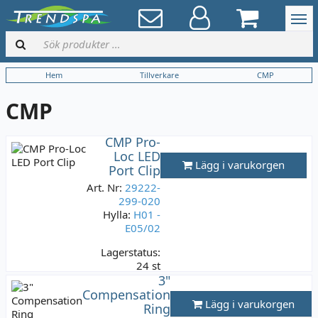
Hem
Tillverkare
CMP
CMP
CMP Pro-
Loc LED
Lägg i varukorgen
Port Clip
Art. Nr:
29222-
299-020
Hylla:
H01 -
E05/02
Lagerstatus:
24 st
49 kr
3"
Compensation
Varav moms:
9,80
Lägg i varukorgen
kr
Ring