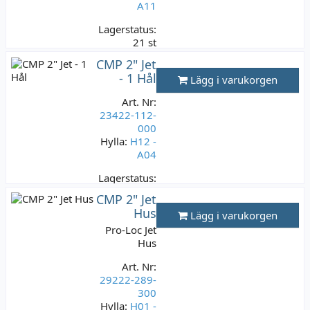
A11
Lagerstatus:
21 st
199 kr
CMP 2" Jet
Varav moms:
- 1 Hål
Lägg i varukorgen
39,80 kr
Art. Nr:
23422-112-
000
Hylla:
H12 -
A04
Lagerstatus:
9 st
CMP 2" Jet
199 kr
Hus
Lägg i varukorgen
Varav moms:
Pro-Loc Jet
39,80 kr
Hus
Art. Nr:
29222-289-
300
Hylla:
H01 -