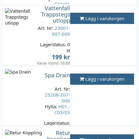
C02/01
Vattenfall
Trappstegs
Lagerstatus:
Lägg i varukorgen
utlopp
3 st
199 kr
Art. Nr:
23001-
Varav moms:
007-000
39,80 kr
Lagerstatus:
0
st
199 kr
Varav moms:
39,80
kr
Spa Drain
Lägg i varukorgen
Art. Nr:
25208-207-
000
Hylla:
H01 -
C03/03
Lagerstatus:
2 st
Retur
199 kr
Koppling