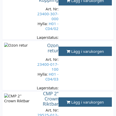
Lägg i varukorgen
Varav moms:
39,80 kr
Art. Nr:
23400-307-
000
Hylla:
H01 -
C04/02
Lagerstatus:
1 st
Ozon
199 kr
retur
Lägg i varukorgen
Varav moms:
39,80 kr
Art. Nr:
23400-017-
100
Hylla:
H01 -
C04/03
Lagerstatus:
1 st
CMP 2"
199 kr
Crown
Lägg i varukorgen
Riktbar
Varav moms:
39,80 kr
Art. Nr:
29525-012-