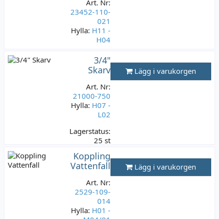
Art. Nr:
23452-110-
021
Hylla:
H11 -
H04
Lagerstatus:
3/4"
48 st
Skarv
Lägg i varukorgen
149 kr
Varav moms:
Art. Nr:
29,80 kr
21000-750
Hylla:
H07 -
L02
Lagerstatus:
25 st
149 kr
Koppling
Varav moms:
Vattenfall
Lägg i varukorgen
29,80 kr
Art. Nr:
2529-109-
014
Hylla:
H01 -