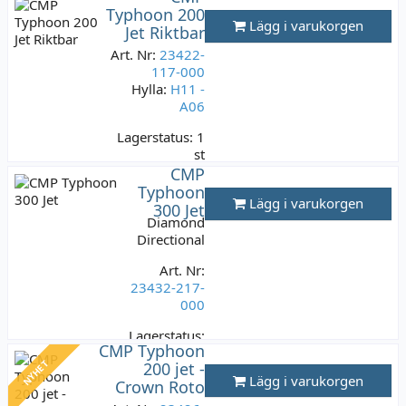
199 kr
Typhoon 200
Lägg i varukorgen
Jet Riktbar
Varav moms:
39,80 kr
Art. Nr:
23422-
117-000
Hylla:
H11 -
A06
Lagerstatus:
1
st
199 kr
CMP
Typhoon
Varav moms:
39,80
Lägg i varukorgen
kr
300 Jet
Diamond
Directional
Art. Nr:
23432-217-
000
Lagerstatus:
CMP Typhoon
1 st
NYHET
200 jet -
199 kr
Lägg i varukorgen
Crown Roto
Varav moms:
39,80 kr