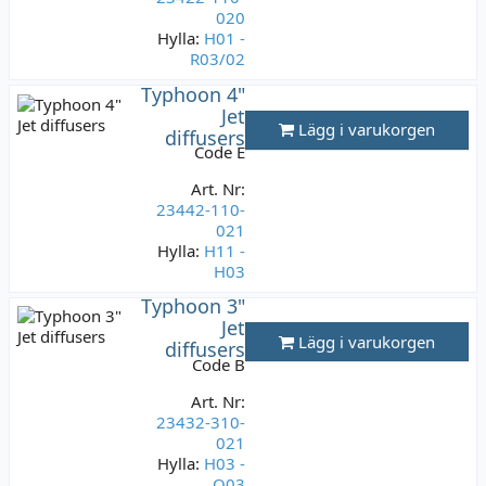
020
Hylla:
H01 -
R03/02
Typhoon 4"
Lagerstatus:
Jet
22 st
Lägg i varukorgen
diffusers
89 kr
Code E
Varav moms:
17,80 kr
Art. Nr:
23442-110-
021
Hylla:
H11 -
H03
Typhoon 3"
Lagerstatus:
Jet
45 st
Lägg i varukorgen
diffusers
99 kr
Code B
Varav moms:
19,80 kr
Art. Nr:
23432-310-
021
Hylla:
H03 -
O03