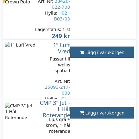
Art. Nr:
23426-
022-700
Hylla:
H02 -
B03/03
Lagerstatus:
1 st
249 kr
Varav moms:
49,80
1" Luft
kr
Vred
Lägg i varukorgen
Passar till
wellis
spabad
Art. Nr:
25093-217-
000
Hylla:
H01 -
CMP 3" Jet -
G01/02
1 Hål
Lägg i varukorgen
Roterande
Lagerstatus:
Ljus grå +
3 st
krom, 1 hål
299 kr
roterande
Varav moms:
59,80 kr