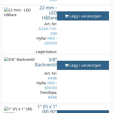
22 mm -
Lagerstatus:
1
LED
st
Lägg i varukorgen
Hållare
99 kr
Varav moms:
Art. Nr:
19,80 kr
5234-110-
200
Hylla:
H03 -
L03/03
Lagerstatus:
1 st
3/8"
99 kr
Backventil
Lägg i varukorgen
Varav moms:
19,80 kr
Art. Nr:
6446
Hylla:
H03 -
S03/03
TrendSpa:
6446
Lagerstatus:
1" (F) x 1"
2 st
(M) 90°