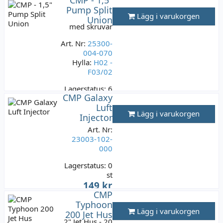
149 kr
Pump Split
Varav moms:
Lägg i varukorgen
Union
29,80 kr
med skruvar
Art. Nr:
25300-
004-070
Hylla:
H02 -
F03/02
Lagerstatus:
6
CMP Galaxy
st
Luft
149 kr
Lägg i varukorgen
Injector
Varav moms:
29,80
kr
Art. Nr:
23003-102-
000
Lagerstatus:
0
st
149 kr
CMP
Varav moms:
29,80 kr
Typhoon
Lägg i varukorgen
200 Jet Hus
2" Jet Hus - 20