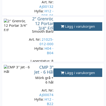
Art. Nr:
AJ00132
Hylla:
H12 -
B05-06
2" Grenrör,
12 Portar
Lagerstatus:
8
Lägg i varukorgen
3/4" F/F
st
Smooth Barb
299 kr
Varav moms:
59,80
Art. Nr:
21025-
kr
012-000
Hylla:
H04 -
B04
Lagerstatus:
8
st
CMP 3"
299 kr
Jet - 6 Hål
Lägg i varukorgen
Varav moms:
59,80
Mörk grå +
kr
6 hål
Art. Nr:
AJ00074
Hylla:
H12 -
B22