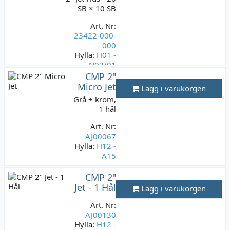
SB × 10 SB
Art. Nr:
23422-000-
000
Hylla:
H01 -
N02/01
CMP 2"
Lagerstatus:
4
Micro Jet
Lägg i varukorgen
st
Grå + krom,
199 kr
1 hål
Varav moms:
39,80 kr
Art. Nr:
AJ00067
Hylla:
H12 -
A15
Lagerstatus:
CMP 2"
19 st
Jet - 1 Hål
Lägg i varukorgen
199 kr
Varav moms:
Art. Nr:
39,80 kr
AJ00130
Hylla:
H12 -