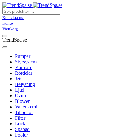
Kontakta oss
Konto
Varukorg
TrendSpa.se
Pumpar
Styrsystem
Värmare
Rördelar
Jets
Belysning
Ljud
Ozon
Blower
Vattenkemi
Tillbehör
Filter
Lock
Spabad
Pooler