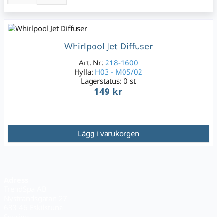
Whirlpool Jet Diffuser
Art. Nr:
218-1600
Hylla:
H03 - M05/02
Lagerstatus:
0 st
149 kr
Lägg i varukorgen
Adress
TrendSpa AB
Nystrandsgatan 27
633 46 Eskilstuna
Sverige