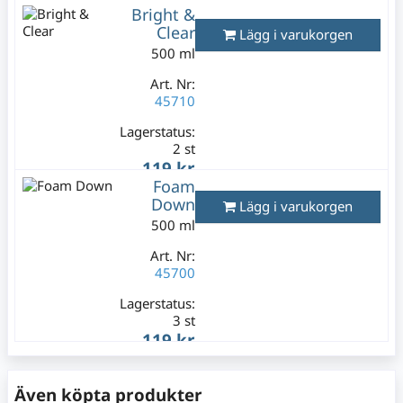
Bright &
Varav moms:
63,80 kr
Clear
Lägg i varukorgen
500 ml
Art. Nr:
45710
Lagerstatus:
2 st
119 kr
Foam
Varav moms:
23,80 kr
Down
Lägg i varukorgen
500 ml
Art. Nr:
45700
Lagerstatus:
3 st
119 kr
Varav moms:
23,80 kr
Även köpta produkter