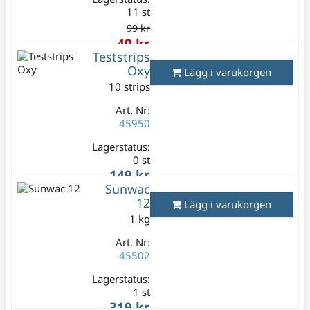
11 st
99 kr
49 kr
Teststrips
Varav moms:
9,80 kr
Oxy
Lägg i varukorgen
10 strips
Art. Nr:
45950
Lagerstatus:
0 st
149 kr
Sunwac
Varav moms:
29,80 kr
12
Lägg i varukorgen
1 kg
Art. Nr:
45502
Lagerstatus:
1 st
319 kr