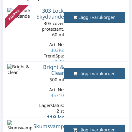
303 Lock
KAMPANJ
Skyddande
Lägg i varukorgen
303 cover
protectant,
60 ml
Art. Nr:
303P2
TrendSpa:
3828
Bright &
Lagerstatus:
Clear
Lägg i varukorgen
2 st
500 ml
49 kr
99 kr
Varav moms:
Art. Nr:
9,80 kr
45710
Lagerstatus:
2 st
119 kr
Varav moms:
Skumsvamp
23,80 kr
Lägg i varukorgen