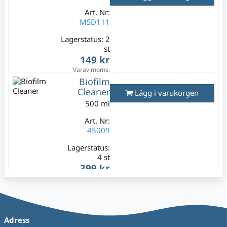
Art. Nr:
MSD111
Lagerstatus:
2
st
149 kr
Varav moms:
29,80 kr
Biofilm
Cleaner
Lägg i varukorgen
500 ml
Art. Nr:
45009
Lagerstatus:
4 st
399 kr
Varav moms:
79,80 kr
Adress