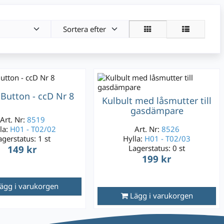
Sortera efter
 Button - ccD Nr 8
Kulbult med låsmutter till
gasdämpare
Art. Nr:
8519
la:
H01 - T02/02
Art. Nr:
8526
agerstatus:
1 st
Hylla:
H01 - T02/03
149 kr
Lagerstatus:
0 st
199 kr
ägg i varukorgen
Lägg i varukorgen