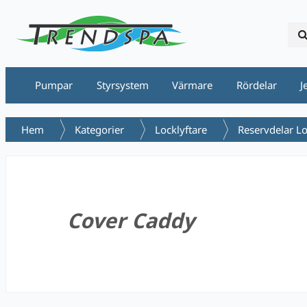
Pumpar
Styrsystem
Värmare
Rördelar
J
Hem
Kategorier
Locklyftare
Reservdelar Lo
Cover Caddy