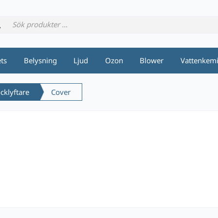
ets
Belysning
Ljud
Ozon
Blower
Vattenkem
cklyftare
Cover