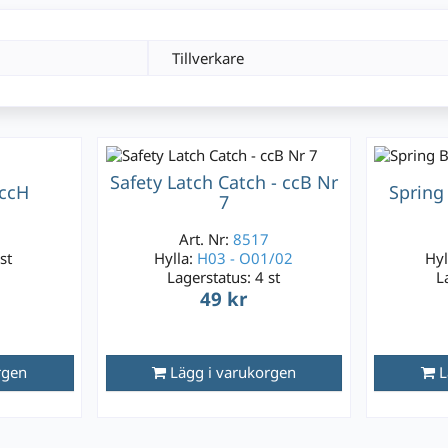
Tillverkare
Safety Latch Catch - ccB Nr
 ccH
Spring
7
3
Art. Nr:
8517
st
Hylla:
H03 - O01/02
Hyl
Lagerstatus:
4 st
L
49 kr
rgen
Lägg i varukorgen
L