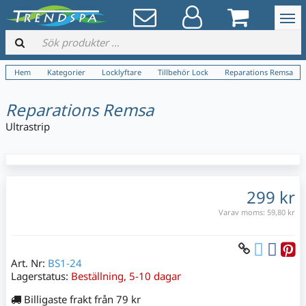
Hem
Kategorier
Locklyftare
Tillbehör Lock
Reparations Remsa
Reparations Remsa
Ultrastrip
299 kr
Varav moms:
59,80 kr
Art. Nr:
BS1-24
Lagerstatus:
Beställning, 5-10 dagar
Billigaste frakt från 79 kr