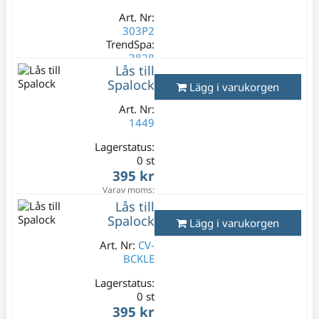
Art. Nr:
303P2
TrendSpa:
3828
Lås till
Lagerstatus:
Spalock
Lägg i varukorgen
2 st
49 kr
Art. Nr:
99 kr
1449
Varav moms:
9,80 kr
Lagerstatus:
0 st
395 kr
Varav moms:
79 kr
Lås till
Spalock
Lägg i varukorgen
Art. Nr:
CV-
BCKLE
Lagerstatus:
0 st
395 kr