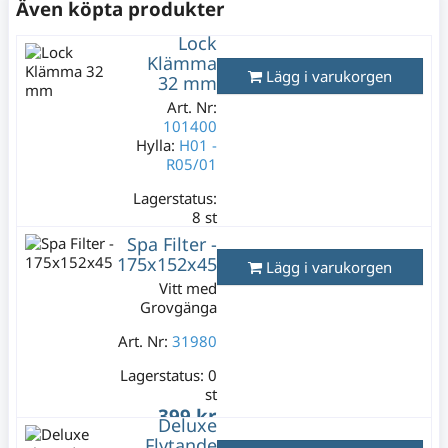
Även köpta produkter
Lock
Klämma
Lägg i varukorgen
32 mm
Art. Nr:
101400
Hylla:
H01 -
R05/01
Lagerstatus:
8 st
149 kr
Spa Filter -
Varav moms:
175x152x45
Lägg i varukorgen
29,80 kr
Vitt med
Grovgänga
Art. Nr:
31980
Lagerstatus:
0
st
399 kr
Deluxe
Varav moms:
Flytande