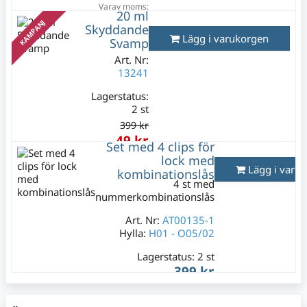
Varav moms:
20 ml
79 kr
KAMPANJ
Skyddande
Lägg i varukorgen
Svamp
Art. Nr:
13241
Lagerstatus:
2 st
399 kr
49 kr
Set med 4 clips för
Varav moms:
lock med
9,80 kr
Lägg i varu
kombinationslås
4 st med
nummerkombinationslås
Art. Nr:
AT00135-1
Hylla:
H01 - O05/02
Lagerstatus:
2 st
399 kr
Varav moms:
79,80 kr