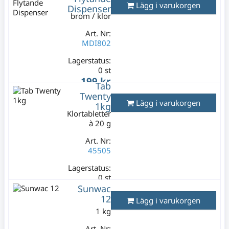
79,80 kr
Lägg i varukorgen
Dispenser
brom / klor
Art. Nr:
MDI802
Lagerstatus:
0 st
199 kr
Tab
Varav moms:
Twenty
39,80 kr
Lägg i varukorgen
1kg
Klortabletter
à 20 g
Art. Nr:
45505
Lagerstatus:
0 st
299 kr
Sunwac
12
Varav moms:
Lägg i varukorgen
59,80 kr
1 kg
Art. Nr: