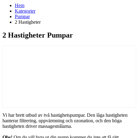
Hem
Kategorier
Pumpar
2 Hastigheter
2 Hastigheter Pumpar
Vi har brett utbud av två hastighetspumpar. Den låga hastigheten
hanterar filtrering, uppvärmning och ozonation, och den höga
hastigheten driver massagestrålarna.
Obs!
Om du vill byta ut din pump kommer du inte att få rätt