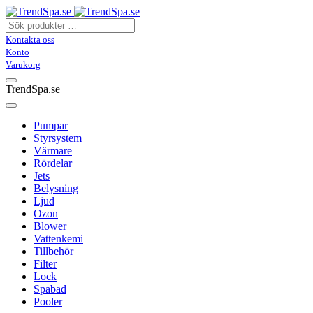
Kontakta oss
Konto
Varukorg
TrendSpa.se
Pumpar
Styrsystem
Värmare
Rördelar
Jets
Belysning
Ljud
Ozon
Blower
Vattenkemi
Tillbehör
Filter
Lock
Spabad
Pooler