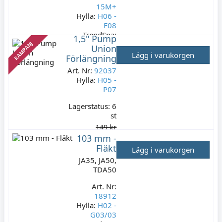
15M+
Hylla:
H06 -
F08
TrendSpa:
1,5" Pump
0812
KAMPANJ
Union
Lägg i varukorgen
Förlängning
Lagerstatus:
5 st
Art. Nr:
92037
89 kr
Hylla:
H05 -
P07
Varav moms:
17,80 kr
Lagerstatus:
6
st
149 kr
37,25 kr
103 mm -
Fläkt
Varav moms:
7,45
Lägg i varukorgen
kr
JA35, JA50,
TDA50
Art. Nr:
18912
Hylla:
H02 -
G03/03