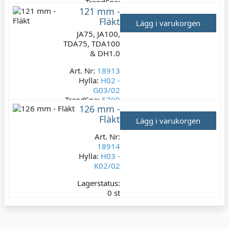
TrendSpa:
121 mm -
5831
Fläkt
Lägg i varukorgen
Lagerstatus:
JA75, JA100,
4 st
TDA75, TDA100
99 kr
& DH1.0
Varav moms:
19,80 kr
Art. Nr:
18913
Hylla:
H02 -
G03/02
TrendSpa:
5799
126 mm -
Lagerstatus:
2 st
Fläkt
Lägg i varukorgen
99 kr
Art. Nr:
Varav moms:
19,80
18914
kr
Hylla:
H03 -
K02/02
Lagerstatus:
0 st
249 kr
Varav moms:
49,80 kr