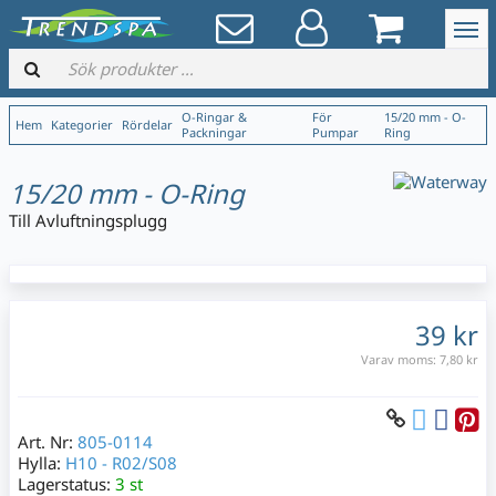
O-Ringar &
För
15/20 mm - O-
Hem
Kategorier
Rördelar
Packningar
Pumpar
Ring
15/20 mm - O-Ring
Till Avluftningsplugg
39 kr
Varav moms:
7,80 kr
Art. Nr:
805-0114
Hylla:
H10 - R02/S08
Lagerstatus:
3 st