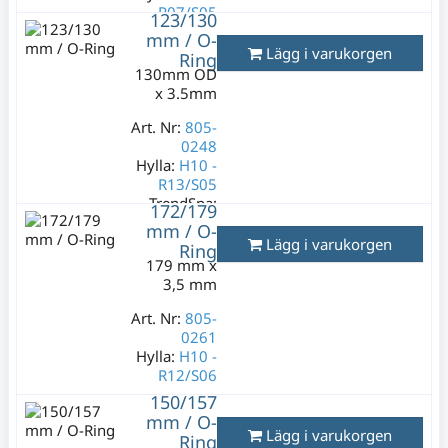
R07/S05
123/130
mm / O-
Lagerstatus:
2
Lägg i varukorgen
Ring
st
130mm OD
49 kr
x 3.5mm
Varav moms:
9,80
kr
Art. Nr:
805-
0248
Hylla:
H10 -
R13/S05
TrendSpa:
172/179
3263
mm / O-
Lägg i varukorgen
Ring
Lagerstatus:
179 mm x
3 st
3,5 mm
149 kr
Art. Nr:
Varav moms:
805-
29,80 kr
0261
Hylla:
H10 -
R12/S06
150/157
Lagerstatus:
mm / O-
-2 st
Lägg i varukorgen
Ring