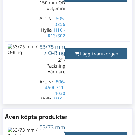
69 kr
150 mm OD
Varav moms:
x 3,5mm
13,80 kr
Art. Nr:
805-
0256
Hylla:
H10 -
R13/S02
Lagerstatus:
53/75 mm
3 st
/ O-Ring
Lägg i varukorgen
49 kr
2" -
Varav moms:
Packning
9,80 kr
Värmare
Art. Nr:
806-
4500711-
4030
Hylla:
H10 -
R11/S01
Lagerstatus:
Även köpta produkter
0 st
49 kr
53/73 mm
/
Varav moms: