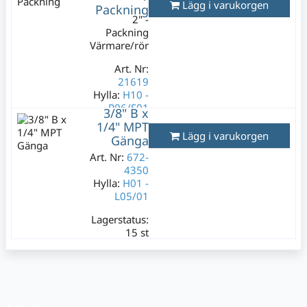
Lägg i varukorgen
9,80 kr
Packning
2" -
Packning
Värmare/rör
Art. Nr:
21619
Hylla:
H10 -
R06/S01
3/8" B x
TrendSpa:
1/4" MPT
2389
Lägg i varukorgen
Gänga
Lagerstatus:
Art. Nr:
672-
32 st
4350
49 kr
Hylla:
H01 -
L05/01
Varav moms:
9,80 kr
Lagerstatus:
15 st
79 kr
Varav moms:
15,80 kr