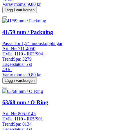
Varav moms:
9,80 kr
Lägg i varukorgen
41/59 mm / Packning
Passar för 1,5" unionskopplingar
Art. Nr:
711-4050
Hylla:
H10 - R03/S04
TrendSpa:
3279
Lagerstatus:
5 st
49 kr
Varav moms:
9,80 kr
Lägg i varukorgen
63/68 mm / O-Ring
Art. Nr:
805-0145
Hylla:
H10 - R05/S01
TrendSpa:
0134
Lagerstatus:
3 st