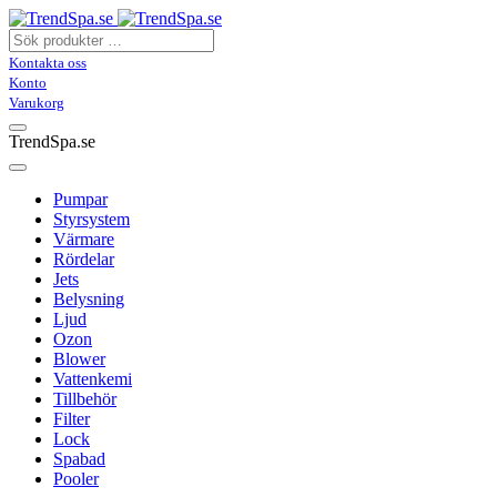
Kontakta oss
Konto
Varukorg
TrendSpa.se
Pumpar
Styrsystem
Värmare
Rördelar
Jets
Belysning
Ljud
Ozon
Blower
Vattenkemi
Tillbehör
Filter
Lock
Spabad
Pooler