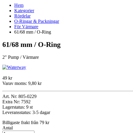
Hem
Kategorier
Rördelar
O-Ringar & Packningar
För Värmare
61/68 mm / O-Ring
61/68 mm / O-Ring
2" Pump / Värmare
49 kr
Varav moms:
9,80 kr
Art. Nr:
805-0229
Extra Nr:
7592
Lagerstatus:
9 st
Leveransstatus:
3-5 dagar
Billigaste frakt från 79 kr
Antal