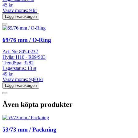
45 kr
Varav moms:
9 kr
Lägg i varukorgen
69/76 mm / O-Ring
Art. Nr:
805-0232
Hylla:
H10 - R09/S03
TrendSpa:
3282
Lagerstatus:
13 st
49 kr
Varav moms:
9,80 kr
Lägg i varukorgen
Även köpta produkter
53/73 mm / Packning