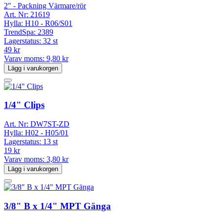
2" - Packning Värmare/rör
Art. Nr:
21619
Hylla:
H10 - R06/S01
TrendSpa:
2389
Lagerstatus:
32 st
49 kr
Varav moms:
9,80 kr
Lägg i varukorgen
1/4" Clips
Art. Nr:
DW7ST-ZD
Hylla:
H02 - H05/01
Lagerstatus:
13 st
19 kr
Varav moms:
3,80 kr
Lägg i varukorgen
3/8" B x 1/4" MPT Gänga