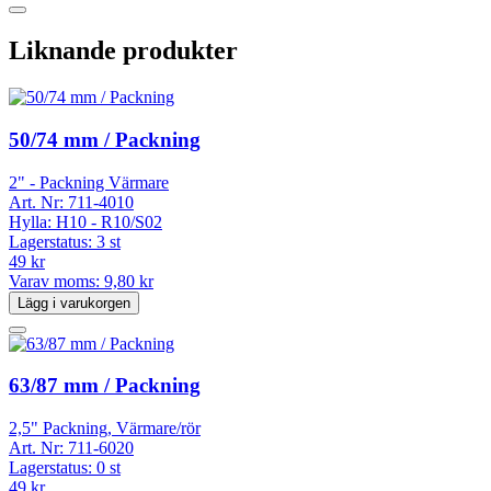
Liknande produkter
50/74 mm / Packning
2" - Packning Värmare
Art. Nr:
711-4010
Hylla:
H10 - R10/S02
Lagerstatus:
3 st
49 kr
Varav moms:
9,80 kr
Lägg i varukorgen
63/87 mm / Packning
2,5" Packning, Värmare/rör
Art. Nr:
711-6020
Lagerstatus:
0 st
49 kr