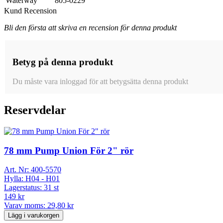
Waterway
805-0229
Kund Recension
Bli den första att skriva en recension för denna produkt
Betyg på denna produkt
Du måste vara inloggad för att betygsätta denna produkt
Reservdelar
78 mm Pump Union För 2" rör
Art. Nr:
400-5570
Hylla:
H04 - H01
Lagerstatus:
31 st
149 kr
Varav moms:
29,80 kr
Lägg i varukorgen