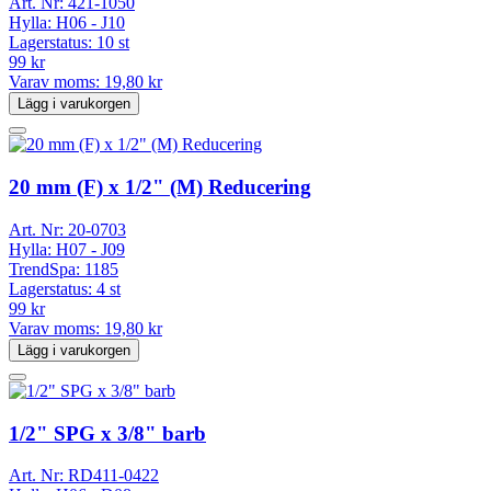
Art. Nr:
421-1050
Hylla:
H06 - J10
Lagerstatus:
10 st
99 kr
Varav moms:
19,80 kr
Lägg i varukorgen
20 mm (F) x 1/2" (M) Reducering
Art. Nr:
20-0703
Hylla:
H07 - J09
TrendSpa:
1185
Lagerstatus:
4 st
99 kr
Varav moms:
19,80 kr
Lägg i varukorgen
1/2" SPG x 3/8" barb
Art. Nr:
RD411-0422