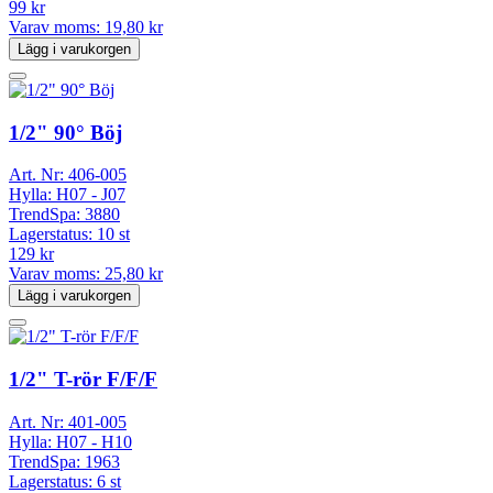
99 kr
Varav moms:
19,80 kr
Lägg i varukorgen
1/2" 90° Böj
Art. Nr:
406-005
Hylla:
H07 - J07
TrendSpa:
3880
Lagerstatus:
10 st
129 kr
Varav moms:
25,80 kr
Lägg i varukorgen
1/2" T-rör F/F/F
Art. Nr:
401-005
Hylla:
H07 - H10
TrendSpa:
1963
Lagerstatus:
6 st