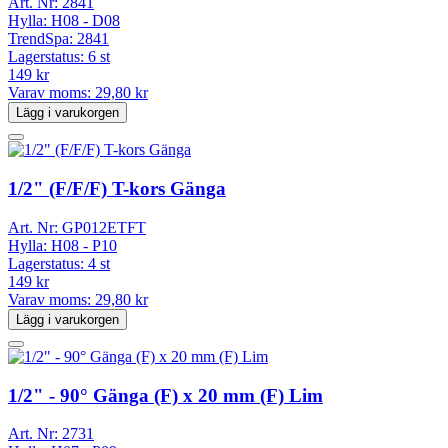
Art. Nr:
2841
Hylla:
H08 - D08
TrendSpa:
2841
Lagerstatus:
6 st
149 kr
Varav moms:
29,80 kr
Lägg i varukorgen
1/2" (F/F/F) T-kors Gänga
Art. Nr:
GP012ETFT
Hylla:
H08 - P10
Lagerstatus:
4 st
149 kr
Varav moms:
29,80 kr
Lägg i varukorgen
1/2" - 90° Gänga (F) x 20 mm (F) Lim
Art. Nr:
2731