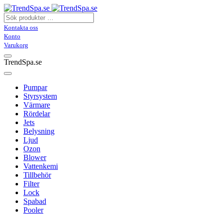
Kontakta oss
Konto
Varukorg
TrendSpa.se
Pumpar
Styrsystem
Värmare
Rördelar
Jets
Belysning
Ljud
Ozon
Blower
Vattenkemi
Tillbehör
Filter
Lock
Spabad
Pooler