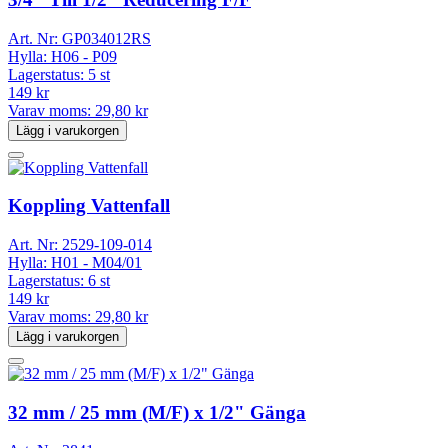
Art. Nr:
GP034012RS
Hylla:
H06 - P09
Lagerstatus:
5 st
149 kr
Varav moms:
29,80 kr
Lägg i varukorgen
Koppling Vattenfall
Art. Nr:
2529-109-014
Hylla:
H01 - M04/01
Lagerstatus:
6 st
149 kr
Varav moms:
29,80 kr
Lägg i varukorgen
32 mm / 25 mm (M/F) x 1/2" Gänga