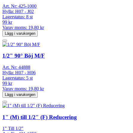
Art. Nr:
425-1000
Hylla:
H07 - J02
Lagerstatus:
8 st
99 kr
Varav moms:
19,80 kr
Lägg i varukorgen
1/2" 90° Böj M/F
Art. Nr:
44888
Hylla:
H07 - H06
Lagerstatus:
5 st
99 kr
Varav moms:
19,80 kr
Lägg i varukorgen
1" (M) till 1/2" (F) Reducering
1" Till 1/2"