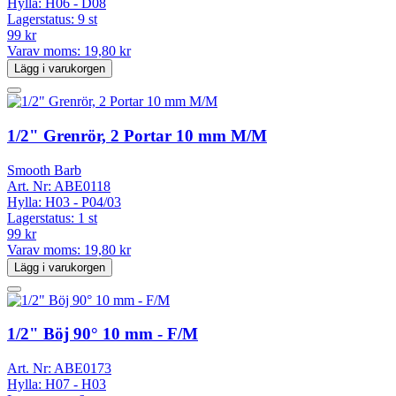
Hylla:
H06 - D08
Lagerstatus:
9 st
99 kr
Varav moms:
19,80 kr
Lägg i varukorgen
1/2" Grenrör, 2 Portar 10 mm M/M
Smooth Barb
Art. Nr:
ABE0118
Hylla:
H03 - P04/03
Lagerstatus:
1 st
99 kr
Varav moms:
19,80 kr
Lägg i varukorgen
1/2" Böj 90° 10 mm - F/M
Art. Nr:
ABE0173
Hylla:
H07 - H03