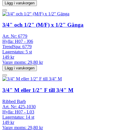
Lägg i varukorgen
3/4" och 1/2" (M/F) x 1/2" Gänga
Art. Nr:
6779
Hylla:
H07 - J06
TrendSpa:
6779
Lagerstatus:
5 st
149 kr
Varav moms:
29,80 kr
Lägg i varukorgen
3/4" M eller 1/2" F till 3/4" M
Ribbed Barb
Art. Nr:
425-1030
Hylla:
H07 - L03
Lagerstatus:
14 st
149 kr
Varav moms:
29,80 kr