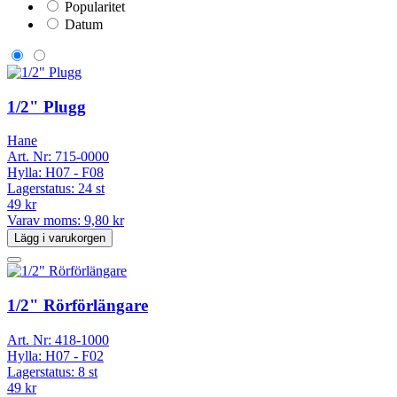
Popularitet
Datum
1/2" Plugg
Hane
Art. Nr:
715-0000
Hylla:
H07 - F08
Lagerstatus:
24 st
49 kr
Varav moms:
9,80 kr
Lägg i varukorgen
1/2" Rörförlängare
Art. Nr:
418-1000
Hylla:
H07 - F02
Lagerstatus:
8 st
49 kr