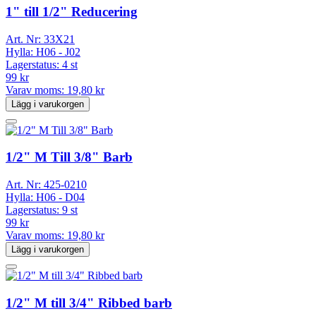
1" till 1/2" Reducering
Art. Nr:
33X21
Hylla:
H06 - J02
Lagerstatus:
4 st
99 kr
Varav moms:
19,80 kr
Lägg i varukorgen
1/2" M Till 3/8" Barb
Art. Nr:
425-0210
Hylla:
H06 - D04
Lagerstatus:
9 st
99 kr
Varav moms:
19,80 kr
Lägg i varukorgen
1/2" M till 3/4" Ribbed barb