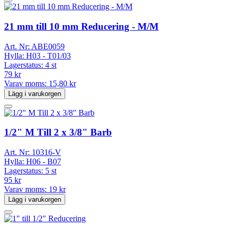
21 mm till 10 mm Reducering - M/M
Art. Nr:
ABE0059
Hylla:
H03 - T01/03
Lagerstatus:
4 st
79 kr
Varav moms:
15,80 kr
Lägg i varukorgen
1/2" M Till 2 x 3/8" Barb
Art. Nr:
10316-V
Hylla:
H06 - B07
Lagerstatus:
5 st
95 kr
Varav moms:
19 kr
Lägg i varukorgen