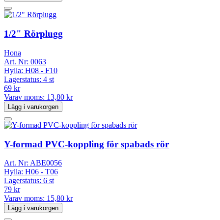
1/2" Rörplugg
Hona
Art. Nr:
0063
Hylla:
H08 - F10
Lagerstatus:
4 st
69 kr
Varav moms:
13,80 kr
Lägg i varukorgen
Y-formad PVC-koppling för spabads rör
Art. Nr:
ABE0056
Hylla:
H06 - T06
Lagerstatus:
6 st
79 kr
Varav moms:
15,80 kr
Lägg i varukorgen