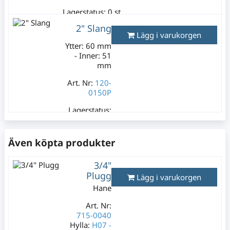
Lagerstatus:
0 st
449 kr
2" Slang
Varav moms:
89,80
Lägg i varukorgen
kr
Ytter: 60 mm
- Inner: 51
mm
Art. Nr:
120-
0150P
Lagerstatus:
3 m
199 kr
Även köpta produkter
Varav moms:
39,80 kr
3/4"
Plugg
Lägg i varukorgen
Hane
Art. Nr:
715-0040
Hylla:
H07 -