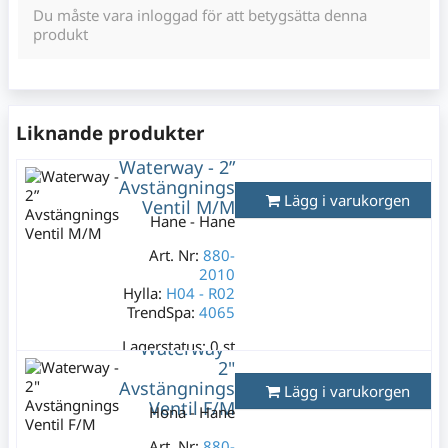
Du måste vara inloggad för att betygsätta denna
produkt
Liknande produkter
Waterway - 2”
Avstängnings
Lägg i varukorgen
Ventil M/M
Hane - Hane
Art. Nr:
880-
2010
Hylla:
H04 - R02
TrendSpa:
4065
Lagerstatus:
0 st
Waterway -
499 kr
2"
Avstängnings
Varav moms:
99,80
Lägg i varukorgen
kr
Ventil F/M
Hona - Hane
Art. Nr:
880-