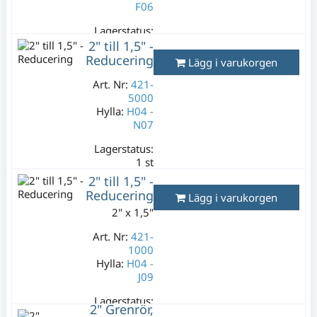
F06
Lagerstatus:
17 st
2" till 1,5" -
39 kr
Reducering
Lägg i varukorgen
Varav moms:
Art. Nr:
421-
7,80 kr
5000
Hylla:
H04 -
N07
Lagerstatus:
1 st
149 kr
2" till 1,5" -
Varav moms:
Reducering
Lägg i varukorgen
29,80 kr
2" x 1,5"
Art. Nr:
421-
1000
Hylla:
H04 -
J09
Lagerstatus:
2" Grenrör,
0 st