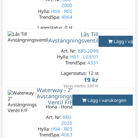
2000
Hylla:
H04 - R05
TrendSpa:
4064
Lagerstatus:
0 st
449 kr
Lås Till
Avstängningsventil
Varav moms:
89,80
Lägg i var
kr
Art. Nr:
880-2099
Hylla:
H01 - L03/01
TrendSpa:
4331
Lagerstatus:
12 st
19 kr
Varav moms:
3,80 kr
Waterway - 2”
Avstängnings
Lägg i varukorgen
Ventil F/F
Hona - Hona
Art. Nr:
880-
2020
Hylla:
H04 - R03
TrendSpa:
4063