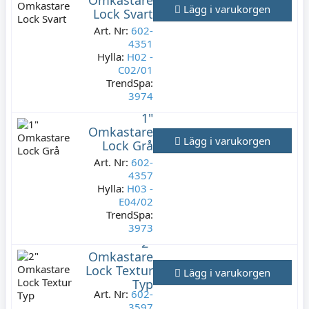
Omkastare
Lägg i varukorgen
Lock Svart
Art. Nr:
602-
4351
Hylla:
H02 -
C02/01
TrendSpa:
3974
1"
Lagerstatus:
Omkastare
1 st
Lägg i varukorgen
Lock Grå
139 kr
Art. Nr:
Varav moms:
602-
27,80 kr
4357
Hylla:
H03 -
E04/02
TrendSpa:
3973
2"
Lagerstatus:
Omkastare
1 st
Lock Textur
Lägg i varukorgen
139 kr
Typ
Art. Nr:
Varav moms:
602-
27,80 kr
3597