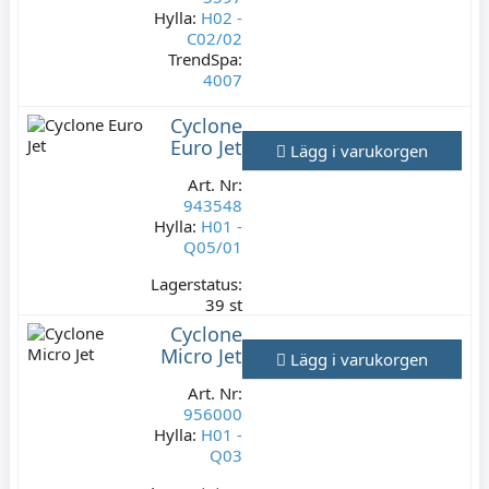
Hylla:
H02 -
C02/02
TrendSpa:
4007
Lagerstatus:
0
Cyclone
st
Euro Jet
Lägg i varukorgen
195 kr
Varav moms:
Art. Nr:
39 kr
943548
Hylla:
H01 -
Q05/01
Lagerstatus:
39 st
89 kr
Cyclone
Varav moms:
Micro Jet
Lägg i varukorgen
17,80 kr
Art. Nr:
956000
Hylla:
H01 -
Q03