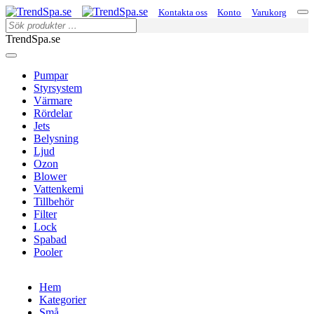
Kontakta oss
Konto
Varukorg
TrendSpa.se
Pumpar
Styrsystem
Värmare
Rördelar
Jets
Belysning
Ljud
Ozon
Blower
Vattenkemi
Tillbehör
Filter
Lock
Spabad
Pooler
Hem
Kategorier
Små