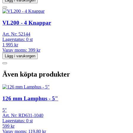
Lägg i varukorgen
VL200 - 4 Knappar
Art. Nr:
52144
Lagerstatus:
0 st
1 995 kr
Varav moms:
399 kr
Lägg i varukorgen
Även köpta produkter
126 mm Lamphus - 5"
5"
Art. Nr:
RD631-1040
Lagerstatus:
0 st
599 kr
Varav moms:
119,80 kr