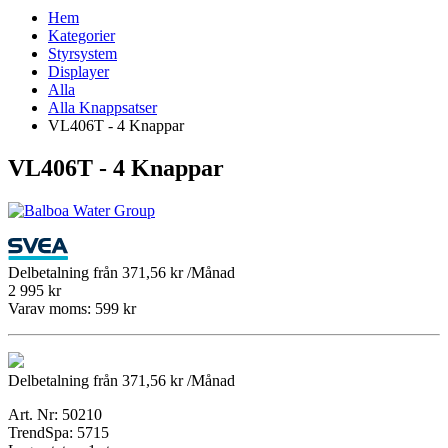
Hem
Kategorier
Styrsystem
Displayer
Alla
Alla Knappsatser
VL406T - 4 Knappar
VL406T - 4 Knappar
Delbetalning från
371,56 kr /Månad
2 995 kr
Varav moms:
599 kr
Delbetalning från
371,56 kr /Månad
Art. Nr:
50210
TrendSpa:
5715