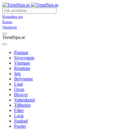
Kontakta oss
Konto
Varukorg
TrendSpa.se
Pumpar
Styrsystem
Värmare
Rördelar
Jets
Belysning
Ljud
Ozon
Blower
Vattenkemi
Tillbehör
Filter
Lock
Spabad
Pooler