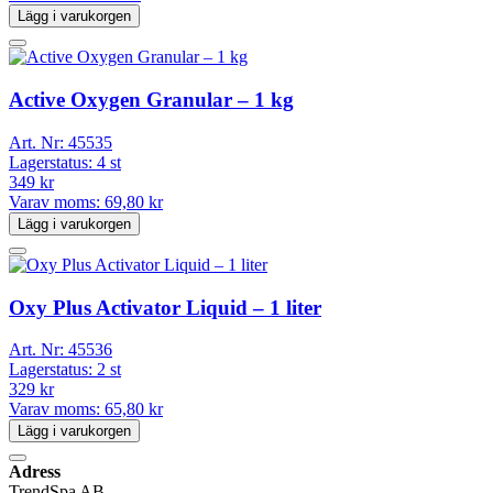
Lägg i varukorgen
Active Oxygen Granular – 1 kg
Art. Nr:
45535
Lagerstatus:
4 st
349 kr
Varav moms:
69,80 kr
Lägg i varukorgen
Oxy Plus Activator Liquid – 1 liter
Art. Nr:
45536
Lagerstatus:
2 st
329 kr
Varav moms:
65,80 kr
Lägg i varukorgen
Adress
TrendSpa AB