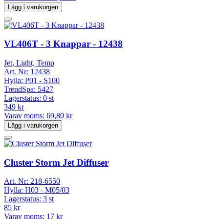
Lägg i varukorgen
VL406T - 3 Knappar - 12438
Jet, Light, Temp
Art. Nr:
12438
Hylla:
P01 - S100
TrendSpa:
5427
Lagerstatus:
0 st
349 kr
Varav moms:
69,80 kr
Lägg i varukorgen
Cluster Storm Jet Diffuser
Art. Nr:
218-6550
Hylla:
H03 - M05/03
Lagerstatus:
3 st
85 kr
Varav moms:
17 kr