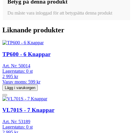
Betyg på denna produkt
Du måste vara inloggad för att betygsätta denna produkt
Liknande produkter
TP600 - 6 Knappar
Art. Nr:
50014
Lagerstatus:
0 st
2 995 kr
Varav moms:
599 kr
Lägg i varukorgen
VL701S - 7 Knappar
Art. Nr:
53189
Lagerstatus:
0 st
2 995 kr