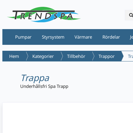
Pumpar
Styrsystem
Värmare
Rördelar
J
Hem
Kategorier
Tillbehör
Trappor
Tr
Trappa
Underhållsfri Spa Trapp