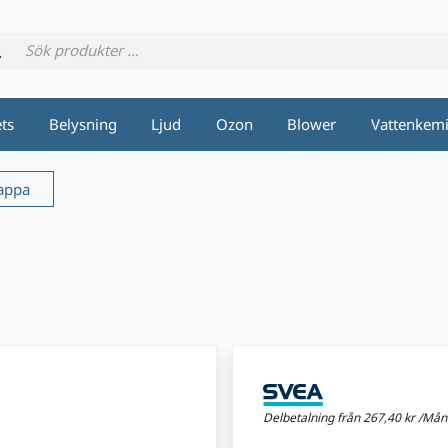
ets
Belysning
Ljud
Ozon
Blower
Vattenkem
appa
Delbetalning från
267,40 kr /Må