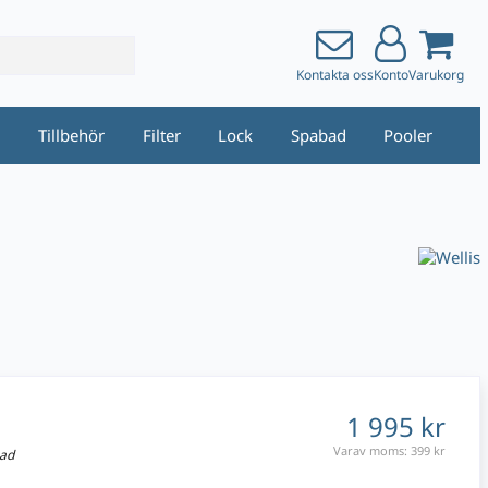
Kontakta oss
Konto
Varukorg
i
Tillbehör
Filter
Lock
Spabad
Pooler
1 995 kr
Varav moms:
399 kr
nad