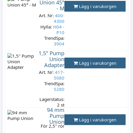
Union 45°
Varav moms:
Lägg i varukorgen
- M
29,80 kr
Art. Nr:
400-
4300
Hylla:
H04 -
P10
TrendSpa:
3904
1,5" Pump
Lagerstatus:
Union
3 st
Lägg i varukorgen
Adapter
199 kr
Art. Nr:
Varav moms:
417-
39,80 kr
5080
TrendSpa:
5280
Lagerstatus:
2 st
94 mm
149 kr
Pump
Varav moms:
Lägg i varukorgen
Union
29,80 kr
För 2,5" rör