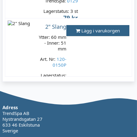
TrendSpa:
0129
Lagerstatus:
3 st
79 kr
Varav moms:
15,80 kr
2" Slang
Lägg i varukorgen
Ytter: 60 mm
- Inner: 51
mm
Art. Nr:
120-
0150P
Lagerstatus:
3 m
199 kr
Varav moms:
39,80 kr
Adress
TrendSpa AB
Nystrandsgatan 27
633 46 Eskilstuna
Sverige