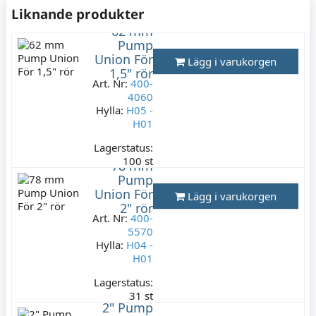
Liknande produkter
62 mm
Pump
Union För
Lägg i varukorgen
1,5" rör
Art. Nr:
400-
4060
Hylla:
H05 -
H01
Lagerstatus:
100 st
78 mm
169 kr
Pump
Varav moms:
Union För
Lägg i varukorgen
33,80 kr
2" rör
Art. Nr:
400-
5570
Hylla:
H04 -
H01
Lagerstatus:
31 st
2" Pump
149 kr