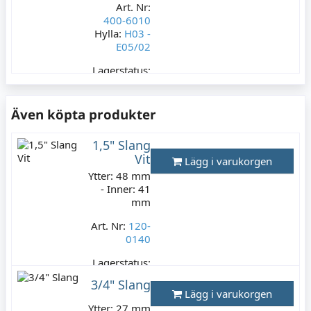
Art. Nr:
400-6010
Hylla:
H03 -
E05/02
Lagerstatus:
1 st
169 kr
Även köpta produkter
Varav moms:
33,80 kr
1,5" Slang
Vit
Lägg i varukorgen
Ytter: 48 mm
- Inner: 41
mm
Art. Nr:
120-
0140
Lagerstatus:
15 m
3/4" Slang
149 kr
Lägg i varukorgen
Varav moms:
Ytter: 27 mm