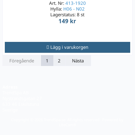
Art. Nr:
413-1920
Hylla:
H06 - N02
Lagerstatus:
8 st
149 kr
Lägg i varukorgen
Föregående
1
2
Nästa
Adress
TrendSpa AB
Nystrandsgatan 27
633 46 Eskilstuna
Sverige
Copyright © 2026 TrendSpa.se. All rights reserved · Powered by
LiteCart®