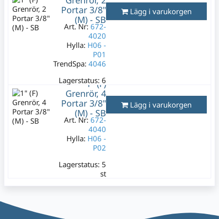
Grenrör, 2
Varav moms:
29,80
Portar 3/8"
Lägg i varukorgen
kr
(M) - SB
Art. Nr:
672-
4020
Hylla:
H06 -
P01
TrendSpa:
4046
Lagerstatus:
6
1" (F)
st
Grenrör, 4
349 kr
Portar 3/8"
Lägg i varukorgen
Varav moms:
69,80
(M) - SB
kr
Art. Nr:
672-
4040
Hylla:
H06 -
P02
Lagerstatus:
5
st
349 kr
Varav moms:
69,80
kr