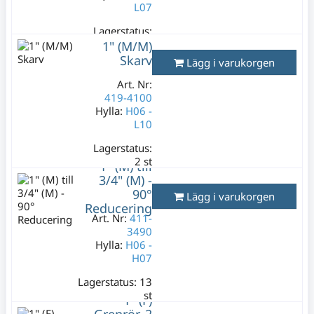
L07
Lagerstatus:
1 st
1" (M/M)
89 kr
Skarv
Lägg i varukorgen
Varav moms:
Art. Nr:
17,80 kr
419-4100
Hylla:
H06 -
L10
Lagerstatus:
2 st
1" (M) till
129 kr
3/4" (M) -
Varav moms:
90°
Lägg i varukorgen
25,80 kr
Reducering
Art. Nr:
411-
3490
Hylla:
H06 -
H07
Lagerstatus:
13
st
1" (F)
149 kr