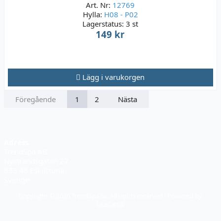
Art. Nr:
12769
Hylla:
H08 - P02
Lagerstatus:
3 st
149 kr
Lägg i varukorgen
Föregående
1
2
Nästa
Adress
TrendSpa AB
Nystrandsgatan 27
633 46 Eskilstuna
Sverige
Copyright © 2026 TrendSpa.se. All rights reserved · Powered by
LiteCart®