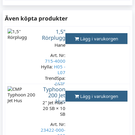
99 kr
Varav moms:
19,80 kr
Även köpta produkter
1,5"
Rörplugg
Lägg i varukorgen
Hane
Art. Nr:
715-4000
Hylla:
H05 -
L07
TrendSpa:
CMP
4675
Typhoon
Lagerstatus:
200 Jet
Lägg i varukorgen
3 st
Hus
2" Jet Hus -
99 kr
20 SB × 10
Varav moms:
SB
19,80 kr
Art. Nr:
23422-000-