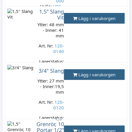
000
Hylla:
H01 -
1,5" Slang
N02/01
Vit
Lägg i varukorgen
Lagerstatus:
Ytter: 48 mm
4 st
- Inner: 41
199 kr
mm
Varav moms:
39,80 kr
Art. Nr:
120-
0140
Lagerstatus:
15 m
3/4" Slang
149 kr
Lägg i varukorgen
Varav moms:
Ytter: 27 mm
29,80 kr
- Inner:19,5
mm
Art. Nr:
120-
0120
Lagerstatus:
1,5"
3 m
Grenrör, 10
89 kr
Portar 1/2"
Lägg i varukorgen