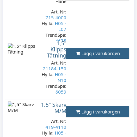
Hane
Art. Nr:
715-4000
Hylla:
H05 -
L07
TrendSpa:
4675
1,5"
Klipps
Lagerstatus:
Lägg i varukorgen
Tätning
3 st
99 kr
Art. Nr:
21184-150
Varav moms:
Hylla:
H05 -
19,80 kr
N10
TrendSpa:
6059
Lagerstatus:
1,5" Skarv
5 st
M/M
Lägg i varukorgen
195 kr
Varav moms:
Art. Nr:
39 kr
419-4110
Hylla:
H05 -