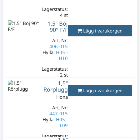
Lagerstatus:
4 st
169 kr
1,5" Böj
Varav moms:
90° F/F
Lägg i varukorgen
33,80 kr
Art. Nr:
406-015
Hylla:
H05 -
H10
Lagerstatus:
2 st
169 kr
1,5"
Varav moms:
Rörplugg
Lägg i varukorgen
33,80 kr
Hona
Art. Nr:
447-015
Hylla:
H05 -
L09
Lagerstatus:
1,5"