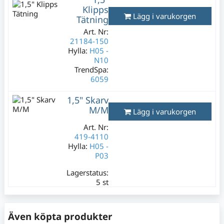
12 st
Klipps
129 kr
Lägg i varukorgen
Tätning
Varav moms:
Art. Nr:
25,80 kr
21184-150
Hylla:
H05 -
N10
TrendSpa:
6059
Lagerstatus:
1,5" Skarv
5 st
M/M
Lägg i varukorgen
195 kr
Varav moms:
Art. Nr:
39 kr
419-4110
Hylla:
H05 -
P03
Lagerstatus:
5 st
129 kr
Varav moms:
25,80 kr
Även köpta produkter