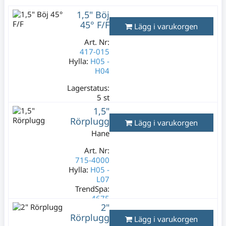
1,5" Böj
45° F/F
Lägg i varukorgen
Art. Nr:
417-015
Hylla:
H05 -
H04
Lagerstatus:
5 st
149 kr
1,5"
Varav moms:
Rörplugg
Lägg i varukorgen
29,80 kr
Hane
Art. Nr:
715-4000
Hylla:
H05 -
L07
TrendSpa:
4675
2"
Lagerstatus:
Rörplugg
Lägg i varukorgen
3 st