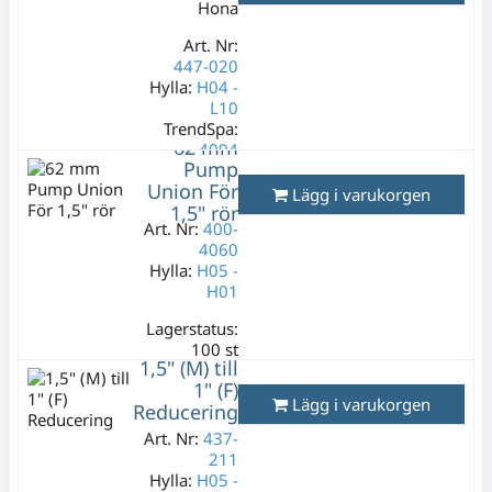
Hona
99 kr
Varav moms:
Art. Nr:
19,80 kr
447-020
Hylla:
H04 -
L10
TrendSpa:
62 mm
4094
Pump
Lagerstatus:
Union För
Lägg i varukorgen
4 st
1,5" rör
149 kr
Art. Nr:
400-
4060
Varav moms:
Hylla:
H05 -
29,80 kr
H01
Lagerstatus:
100 st
1,5" (M) till
169 kr
1" (F)
Varav moms:
Lägg i varukorgen
Reducering
33,80 kr
Art. Nr:
437-
211
Hylla:
H05 -