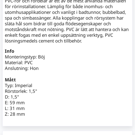
PVC-rör och rördelar är ett av de mest använda materialen
för rörinstallationer. Lämplig för både inomhus- och
utomhusapplikationer och vanligt i badtunnor, bubbelbad,
spa och simbassänger. Alla kopplingar och rörsystem har
släta hål som bidrar till goda flödesegenskaper och
motståndskraft mot nötning. PVC är lätt att hantera och kan
enkelt fogas med en enkel uppsättning verktyg, PVC
lösningsmedels cement och tillbehör.
Info
Monteringstyp: Böj
Material: PVC
Anslutning: Hon
Mått
Typ: Imperial
Rörstorlek: 1,5"
D: 1,5"
E: 59 mm
L: 31 mm
Z: 28 mm