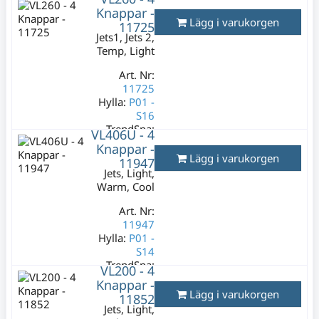
Lagerstatus:
Knappar -
1 st
Lägg i varukorgen
11725
395 kr
Jets1, Jets 2,
Varav moms:
79
Temp, Light
kr
Art. Nr:
11725
Hylla:
P01 -
S16
TrendSpa:
VL406U - 4
5343
Knappar -
Lägg i varukorgen
11947
Lagerstatus:
Jets, Light,
1 st
Warm, Cool
269 kr
Varav moms:
Art. Nr:
53,80 kr
11947
Hylla:
P01 -
S14
TrendSpa:
VL200 - 4
5428
Knappar -
Lägg i varukorgen
11852
Lagerstatus:
1
Jets, Light,
st