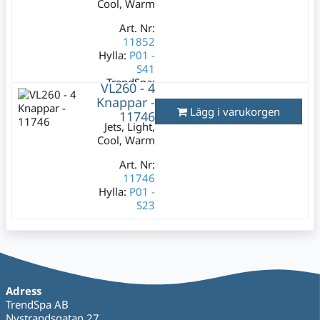
Cool, Warm
269 kr
Varav moms:
Art. Nr:
53,80 kr
11852
Hylla:
P01 -
S41
TrendSpa:
VL260 - 4
5301
Knappar -
Lägg i varukorgen
11746
Lagerstatus:
Jets, Light,
0 st
Cool, Warm
269 kr
Varav moms:
Art. Nr:
53,80 kr
11746
Hylla:
P01 -
S23
Lagerstatus:
1 st
269 kr
Varav moms:
53,80 kr
Adress
TrendSpa AB
Nystrandsgatan 27